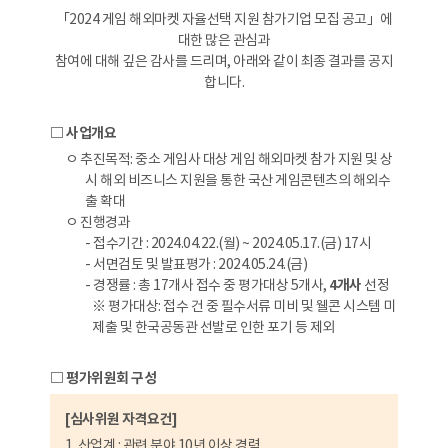
「2024 게임 해외마켓 자율선택 지원 참가기업 모집 공고」에
대한 많은 관심과
참여에 대해 깊은 감사를 드리며, 아래와 같이 최종 결과를 공지
합니다.
□ 사업개요
ㅇ 추진목적: 중소 게임사 대상 게임 해외마켓 참가 지원 및 상
시 해외 비즈니스 지원을 통한 국산 게임콘텐츠의 해외수
출 확대
ㅇ 진행경과
- 접수기간 : 2024.04.22.(월) ~ 2024.05.17.(금) 17시
- 서면검토 및 발표평가 : 2024.05.24.(금)
- 경쟁률 : 총 17개사 접수 중 평가대상 5개사,
4개사
선정
※ 평가대상: 접수 건 중 필수서류 미비 및 웰콘 시스템 미
제출 및 한국공동관 선발로 인한 포기 등 제외
□ 평가위원회 구성
[심사위원 자격요건]
1. 산업계 : 관련 분야 10년 이상 경력