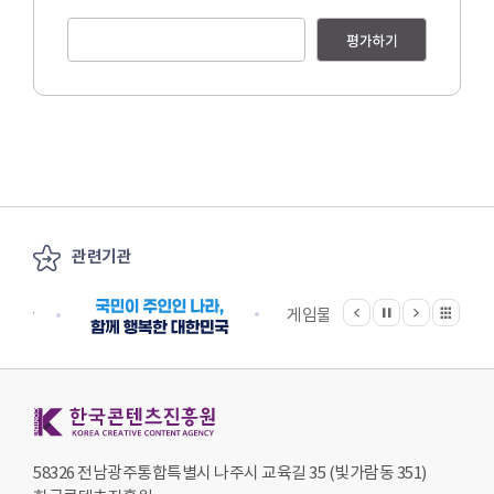
평가하기
관련기관
이전
다음
관련기관 전체보기
정지
지원단
게임물관리위원회
국립
한국콘텐츠진흥원 KOREA CREATIVE CONTENT AGENCY
58326 전남광주통합특별시 나주시 교육길 35 (빛가람동 351)