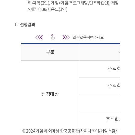
획/제작(2인), 게임>게임 프로그래밍/인프라(1인), 게임
>게임 아트/사운드(1인)
□ 선정결과
선정결과 | 구분, 주관기
구분
주관기
주식회사 젬
주식회사 매
선정대상
슈가웍
주식회사 트라
※ 2024 게임 해외마켓 한국공동관(차이나조이/게임스컴/