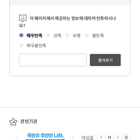
콘텐츠 만족도 조사
이 페이지에서 제공하는 정보에 대하여 만족하시나
요?
매우만족
만족
보통
불만족
매우불만족
평가하기
관련기관
이전
다음
관련기관 전체보기
정지
지원단
게임물관리위원회
국립