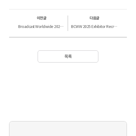
이전글
다음글
Broadcast Worldwide 2024 (BCWW 2024) Recruitment for Participating Companies
BCWW 2025 Exhibitor Recruitment Notice
목록