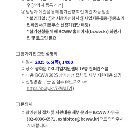
후 [참가사 등록 신청]
③ 담당자 메일을 통해 참가신청 확인 메일 자동 발송
* 붙임파일 : ①전시참가신청서 ②사업자등록증 ③중소기
업확인서(기본부스 신청기업만 해당)
* 참가신청을 위해 BCWW 홈페이지(bcww.kr) 회원가
입 및 로그인 필요
□ 참가기업 모집 설명회
ㅇ 일시:
2025. 6. 5(목), 14:00
ㅇ 장소:
광화문 CKL기업지원센터 16층 컨퍼런스룸
ㅇ 내용: BCWW 2025 참가신청 절차 및 세부 지원내용 설명
ㅇ 신청방법: 구글 폼 접수 (바로가기 ☞
https://buly.kr/74Wd1Vf
)
□ 문의처
ㅇ
참가신청 절차 및 지원내용 세부 문의
는
BCWW 사무국
(02-6000-8571, exhibitor@bcww.kr)
으로 연락주시
기 바랍니다.