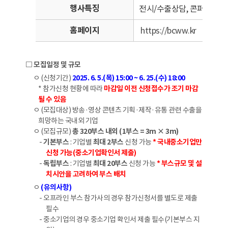
행사특징
전시/수출상담, 콘퍼런스, 
홈페이지
https://bcww.kr
□ 모집일정 및 규모
ㅇ (신청기간)
2025. 6. 5.(목) 15:00 ~ 6. 25.(수) 18:00
* 참가신청 현황에 따라
마감일 이전 신청접수가 조기 마감
될 수 있음
ㅇ (모집대상) 방송·영상 콘텐츠 기획·제작·유통 관련 수출을
희망하는 국내외 기업
ㅇ (모집규모)
총 320부스 내외 (1부스 = 3m × 3m)
-
기본부스
: 기업별
최대 2부스
신청 가능
* 국내중소기업만
신청 가능(중소기업확인서 제출)
-
독립부스
: 기업별
최대 20부스
신청 가능
* 부스규모 및 설
치시안을 고려하여 부스 배치
ㅇ
(유의사항)
- 오프라인 부스 참가사의 경우 참가신청서를 별도로 제출
필수
- 중소기업의 경우 중소기업 확인서 제출 필수(기본부스 지