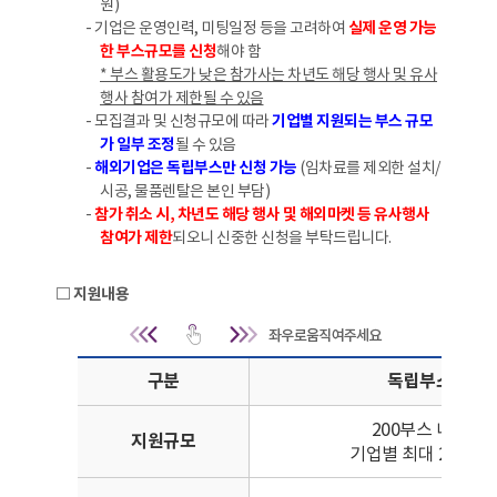
원)
- 기업은 운영인력, 미팅일정 등을 고려하여
실제 운영 가능
한 부스규모를 신청
해야 함
* 부스 활용도가 낮은 참가사는 차년도 해당 행사 및 유사
행사 참여가 제한될 수 있음
- 모집결과 및 신청규모에 따라
기업별 지원되는 부스 규모
가 일부 조정
될 수 있음
-
해외기업은 독립부스만 신청 가능
(임차료를 제외한 설치/
시공, 물품렌탈은 본인 부담)
-
참가 취소 시, 차년도 해당 행사 및 해외마켓 등 유사행사
참여가 제한
되오니 신중한 신청을 부탁드립니다.
□ 지원내용
지원내용 | 구분, 독립
구분
독립부스
200부스 내외
지원규모
기업별 최대 20부스