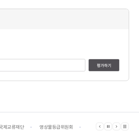
평가하기
이전
다음
관련기관 전체보기
정지
국제교류재단
영상물등급위원회
영화진흥위원회
예