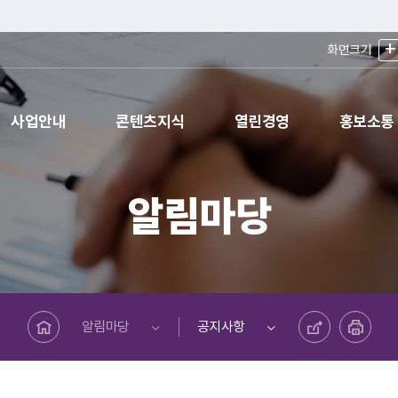
+
화면크기
사업안내
콘텐츠지식
열린경영
홍보소통
알림마당
메인페이지로 바로가기
공유하기
프린트하기
알림마당
공지사항