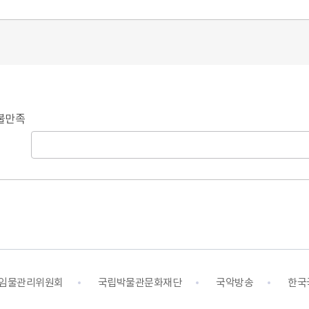
불만족
임물관리위원회
국립박물관문화재단
국악방송
한국