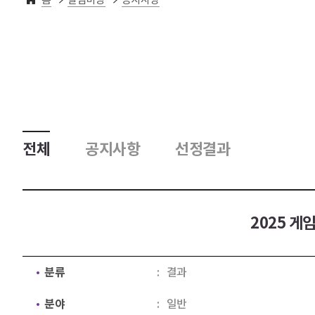
전체
공지사항
선정결과
2025 
분류
결과
분야
일반