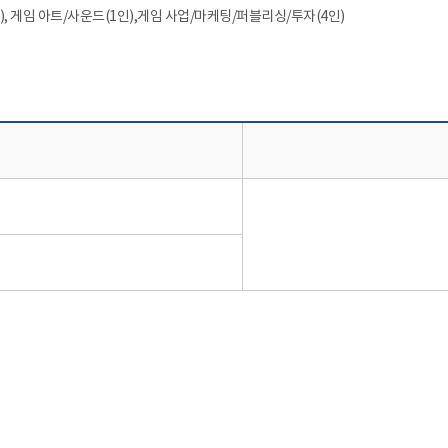
, 게임 아트/사운드(1인),게임 사업/마케팅/퍼블리싱/투자(4인)
선정결과 | 주관기관명, 종합의견으로 나타낸 표