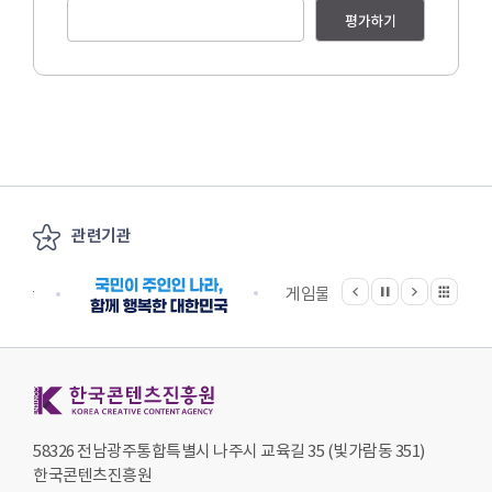
평가하기
관련기관
이전
다음
관련기관 전체보기
정지
지원단
게임물관리위원회
국립
한국콘텐츠진흥원 KOREA CREATIVE CONTENT AGENCY
58326 전남광주통합특별시 나주시 교육길 35 (빛가람동 351)
한국콘텐츠진흥원