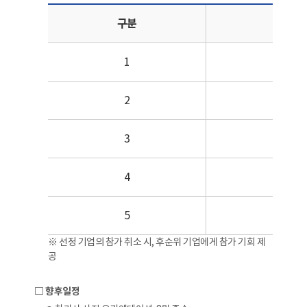
선정결과: 5개사 | 구분, 
구분
신청
1
큐*즈
2
3
그
4
스****
5
주식회사
※ 선정 기업의 참가 취소 시, 후순위 기업에게 참가 기회 제
공
□ 향후일정