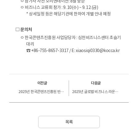
ㅇ 참가사 사전 오리엔테이션: 8월 중순
ㅇ 비즈니스 교류회 참가 : 9. 10(수) ~ 9. 12.(금)
* 상세일정 등은 해당기관에 한하여 개별 안내 예정
□ 문의처
ㅇ 한국콘텐츠진흥원 사업담당자 : 심천비즈니스센터 초슬기
대리
☎ +86-755-8657-3317 / E: xiaosiqi0330@kocca.kr
이전글
다음글
2025년 한국콘텐츠진흥원 빈칸퀴즈 이벤트!!
2025년 글로벌 비즈니스 라운드테이블 개최 위탁용역 선정결과 공지
목록