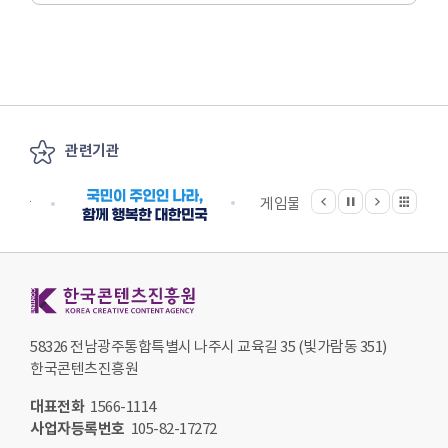
관련기관
이전
다음
관련기관 전체보기
정지
지원단
게임물관리위원회
국립
한국콘텐츠진흥원 KOREA CREATIVE CONTENT AGENCY
58326 전남광주통합특별시 나주시 교육길 35 (빛가람동 351)
한국콘텐츠진흥원
대표전화
1566-1114
사업자등록번호
105-82-17272