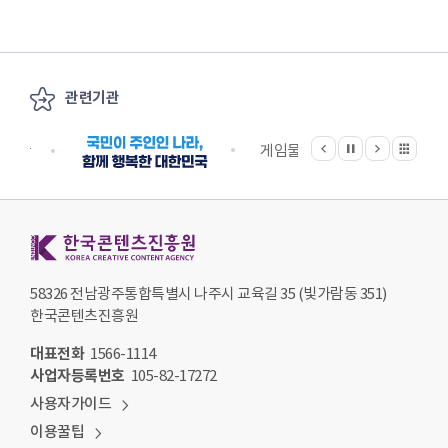
관련기관
이전
다음
관련기관 전체보기
정지
지원단
게임물관리위원회
국립
한국콘텐츠진흥원 KOREA CREATIVE CONTENT AGENCY
58326 전남광주통합특별시 나주시 교육길 35 (빛가람동 351)
한국콘텐츠진흥원
대표전화
1566-1114
사업자등록번호
105-82-17272
사용자가이드
이용꿀팁