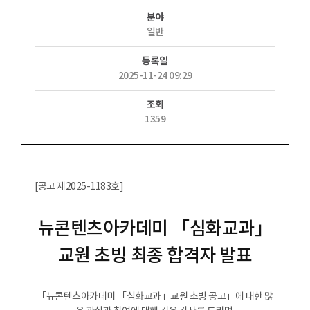
분야
일반
등록일
2025-11-24 09:29
조회
1359
[공고 제2025-1183호]
뉴콘텐츠아카데미 「심화교과」
교원 초빙 최종 합격자 발표
「뉴콘텐츠아카데미 「심화교과」교원 초빙 공고」에 대한 많