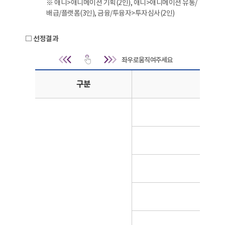
※ 애니>애니메이션 기획(2인), 애니>애니메이션 유통/
배급/플랫폼(3인), 금융/투융자>투자심사(2인)
□ 선정결과
선정결과 | 구분, 기업
구분
기
더핑**
㈜픽
스*
스*
와*