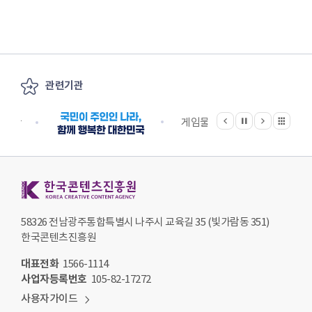
관련기관
이전
다음
관련기관 전체보기
정지
지원단
게임물관리위원회
국립
한국콘텐츠진흥원 KOREA CREATIVE CONTENT AGENCY
58326 전남광주통합특별시 나주시 교육길 35 (빛가람동 351)
한국콘텐츠진흥원
대표전화
1566-1114
사업자등록번호
105-82-17272
사용자가이드