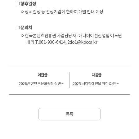
□ 향후일정
ㅇ 상세일정 등 선정기업에 한하여 개별 안내 예정
□ 문의처
ㅇ 한국콘텐츠진흥원 사업담당자 : 애니메이션산업팀 이도원
대리 T.061-900-6414, 2do1@kocca.kr
이전글
다음글
2026년 콘텐츠문화광장 상반기 대관 안내
2025 시각장애인을 위한 화면해설방송 추가 제작지원작 공모 선정결과 안내
목록