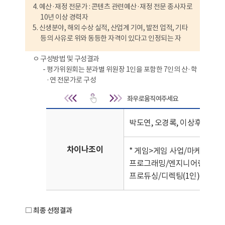
4. 예산·재정 전문가 : 콘텐츠 관련예산·재정 전문 종사자로
10년 이상 경력자
5. 신생분야, 해외 수상 실적, 산업계 기여, 발전 업적, 기타
등의 사유로 위와 동등한 자격이 있다고 인정되는 자
ㅇ 구성방법 및 구성결과
- 평가위원회는 분과별 위원장 1인을 포함한 7인의 산·학
·연 전문가로 구성
구성방법 및 구성결
박도연, 오경록, 이상후, 이재명
차이나조이
* 게임>게임 사업/마케팅/퍼블
프로그래밍/엔지니어링(1인), 
프로듀싱/디렉팅(1인)
□ 최종 선정결과