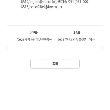
6512/ingeol@kocca.kr), 박지숙 주임 (061-900-
6516/dodo0404@kocca.kr)
이전글
다음글
「2026 게임 해외마켓 한국공동관(브라질게임쇼) 참가기업」 선정평가 결과 안내
2026 콘텐츠 피칭 플랫폼 「케이녹(KNOCK) 스페셜라운드 X NextRise」참가기업 최종 선정결과
목록