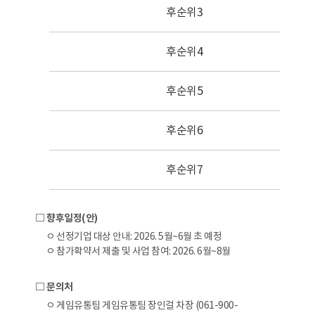
후순위3
후순위4
후순위5
후순위6
후순위7
□ 향후일정(안)
ㅇ 선정기업 대상 안내: 2026. 5월~6월 초 예정
ㅇ 참가확약서 제출 및 사업 참여: 2026. 6월~8월
□ 문의처
ㅇ 게임유통팀 게임유통팀 장인걸 차장 (061-900-