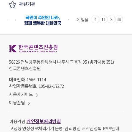
관련기관
이전
다음
관련기관 전체보기
정지
지원단
게임물관리위원회
국립
한국콘텐츠진흥원 KOREA CREATIVE CONTENT AGENCY
58326 전남광주통합특별시 나주시 교육길 35 (빛가람동 351)
한국콘텐츠진흥원
대표전화
1566-1114
사업자등록번호
105-82-17272
사용자가이드
이용꿀팁
개인정보처리방침
이용약관
고정형 영상정보처리기기 운영·관리방침
저작권정책
RSS안내