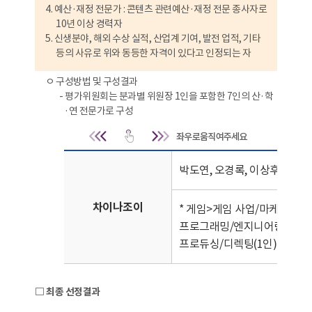
4. 예산·재정 전문가 : 콘텐츠 관련예산·재정 전문 종사자로
10년 이상 경력자
5. 신생분야, 해외 수상 실적, 산업계 기여, 발전 업적, 기타
등의 사유로 위와 동등한 자격이 있다고 인정되는 자
ㅇ 구성방법 및 구성결과
- 평가위원회는 분과별 위원장 1인을 포함한 7인의 산·학
·연 전문가로 구성
구성방법 및 구성결
박도연, 오경록, 이상후, 이재명
차이나조이
* 게임>게임 사업/마케팅/퍼블
프로그래밍/엔지니어링(1인), 
프로듀싱/디렉팅(1인)
□ 최종 선정결과