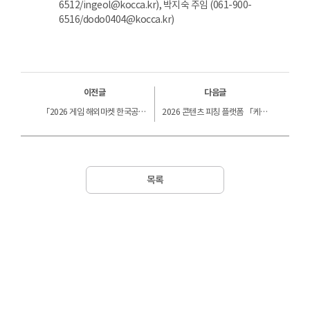
6512/ingeol@kocca.kr), 박지숙 주임 (061-900-
6516/dodo0404@kocca.kr)
이전글
다음글
「2026 게임 해외마켓 한국공동관(브라질게임쇼) 참가기업」 선정평가 결과 안내
2026 콘텐츠 피칭 플랫폼 「케이녹(KNOCK) 스페셜라운드 X NextRise」참가기업 최종 선정결과
목록