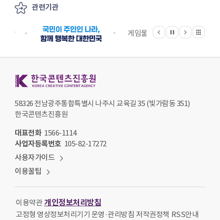
관련기관
이전
다음
관련기관 전체보기
정지
지원단
게임물관리위원회
국립
한국콘텐츠진흥원 KOREA CREATIVE CONTENT AGENCY
58326 전남광주통합특별시 나주시 교육길 35 (빛가람동 351)
한국콘텐츠진흥원
대표전화
1566-1114
사업자등록번호
105-82-17272
사용자가이드
이용꿀팁
개인정보처리방침
이용약관
고정형 영상정보처리기기 운영·관리방침
저작권정책
RSS안내