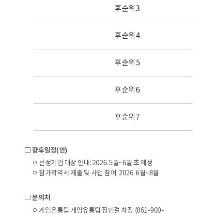
후순위3
후순위4
후순위5
후순위6
후순위7
□ 향후일정(안)
ㅇ 선정기업 대상 안내: 2026. 5월~6월 초 예정
ㅇ 참가확약서 제출 및 사업 참여: 2026. 6월~8월
□ 문의처
ㅇ 게임유통팀 게임유통팀 장인걸 차장 (061-900-