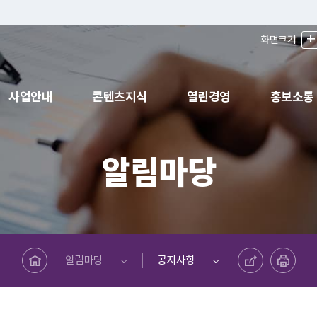
+
화면크기
사업안내
콘텐츠지식
열린경영
홍보소통
알림마당
메인페이지로 바로가기
공유하기
프린트하기
알림마당
공지사항