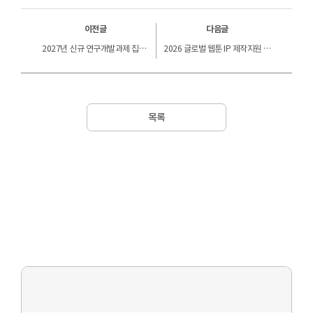
이전글
다음글
2027년 신규 연구개발과제 집중 기술 수요조사 안내
2026 글로벌 웹툰 IP 제작지원 추가모집 서류평가 결과 안내
목록