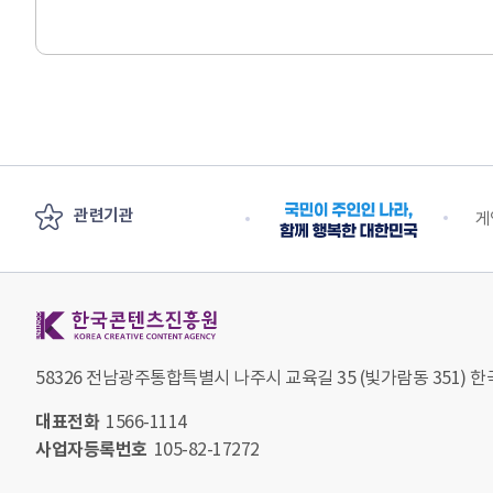
관련기관
안전부
수출 플러스 지원단
게
한국콘텐츠진흥원 KOREA CREATIVE CONTENT AGENCY
58326 전남광주통합특별시 나주시 교육길 35 (빛가람동 351)
대표전화
1566-1114
사업자등록번호
105-82-17272