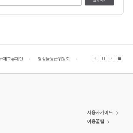
평가하기
이전
다음
관련기관 전체보기
정지
국제교류재단
영상물등급위원회
영화진흥위원회
예
사용자가이드
이용꿀팁