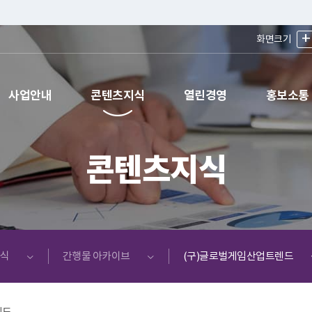
+
화면크기
사업안내
콘텐츠지식
열린경영
홍보소통
콘텐츠지식
식
간행물 아카이브
(구)글로벌게임산업트렌드
렌드