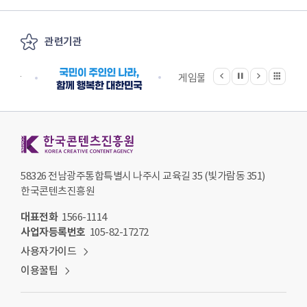
관련기관
이전
다음
관련기관 전체보기
정지
지원단
게임물관리위원회
국립
한국콘텐츠진흥원 KOREA CREATIVE CONTENT AGENCY
58326 전남광주통합특별시 나주시 교육길 35 (빛가람동 351)
한국콘텐츠진흥원
대표전화
1566-1114
사업자등록번호
105-82-17272
사용자가이드
이용꿀팁