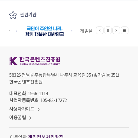
관련기관
이전
다음
관련기관 전체보기
정지
지원단
게임물관리위원회
국립
한국콘텐츠진흥원 KOREA CREATIVE CONTENT AGENCY
58326 전남광주통합특별시 나주시 교육길 35 (빛가람동 351)
한국콘텐츠진흥원
대표전화
1566-1114
사업자등록번호
105-82-17272
사용자가이드
이용꿀팁
개인정보처리방침
이용약관