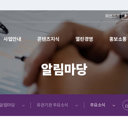
+
화면크기
사업안내
콘텐츠지식
열린경영
홍보소통
알림마당
공유하기
알림마당
유관기관 주요소식
주요소식