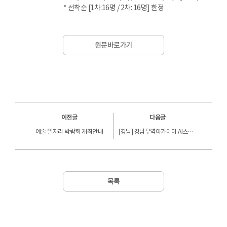
* 선착순 [1차:16명 / 2차: 16명] 한정
원문바로가기
이전글
다음글
예술 일자리 박람회 개최안내
[경남] 경남무역아카데미 AI스쿨 중급 심화과정 모집안내 (~11/19(수))
목록