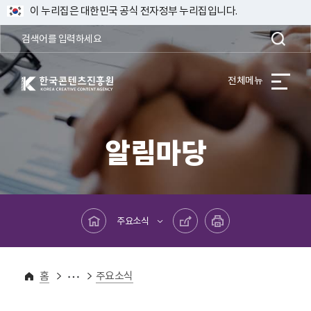
이 누리집은 대한민국 공식 전자정부 누리집입니다.
한국콘텐츠진흥원 KOREA CREATIVE CONTENT AGENCY
전체메뉴
알림마당
메인페이지로 바로가기
공유하기
프린트하기
주요소식
알림마당
유관기관 주요소식
홈
주요소식