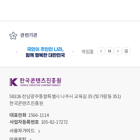
관련기관
이전
다음
관련기관 전체보기
정지
지원단
게임물관리위원회
국립
한국콘텐츠진흥원 KOREA CREATIVE CONTENT AGENCY
58326 전남광주통합특별시 나주시 교육길 35 (빛가람동 351)
한국콘텐츠진흥원
대표전화
1566-1114
사업자등록번호
105-82-17272
사용자가이드
이용꿀팁