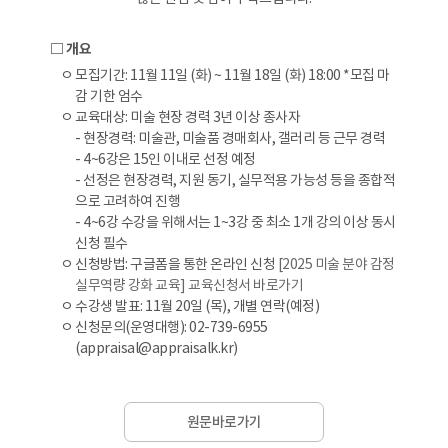
2025
미
□ 개요
술
ㅇ 모집기간: 11월 11일 (화) ~ 11월 18일 (화) 18:00 *모집 마
감 기한 엄수
분
ㅇ 교육대상: 미술 현장 경력 3년 이상 종사자
- 현장경력: 미술관, 미술품 경매회사, 갤러리 등 근무 경력
야
- 4~6강은 15인 이내로 선정 예정
- 선정은 현장경력, 지원 동기, 실무적용 가능성 등을 종합적
감
으로 고려하여 진행
- 4~6강 수강을 위해서는 1~3강 중 최소 1개 강의 이상 동시
정
신청 필수
ㅇ 신청방법: 구글폼을 통한 온라인 신청
[2025 미술 분야 감정
실
실무역량 강화 교육] 교육신청서 바로가기
ㅇ 수강생 발표: 11월 20일 (목), 개별 연락(예정)
무
ㅇ 신청문의(운영대행): 02-739-6955
역
(appraisal@appraisalk.kr)
량
원문바로가기
강