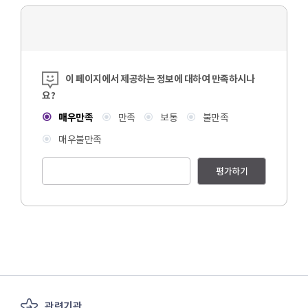
정
준
모
(한
국
콘텐츠 만족도 조사
미
이 페이지에서 제공하는 정보에 대하여 만족하시나
술
요?
품
감
매우만족
만족
보통
불만족
정
매우불만족
연
구
평가하기
센
터
대
표)
ㅇ
감
정
의
역
사
관련기관