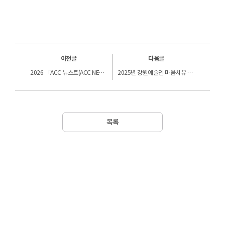
화
교
육
이전글
다음글
과
2026 「ACC 뉴스트(ACC NEWST)」 참여 작가 공모 공고
2025년 강원예술인 마음치유 심리검사 지원 참여자 모집
정
□
목록
1
강
ㅇ
11
월
24
일
(월)
10:00~13:00