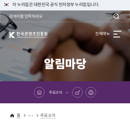
이 누리집은 대한민국 공식 전자정부 누리집입니다.
한국콘텐츠진흥원 KOREA CREATIVE CONTENT AGENCY
전체메뉴
알림마당
메인페이지로 바로가기
공유하기
프린트하기
주요소식
알림마당
유관기관 주요소식
홈
주요소식