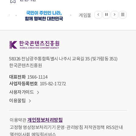
와
이전
다음
관련기관 전체보기
현
정지
지원단
게임물관리위원회
국립
황
ㅇ
진
위
한국콘텐츠진흥원 KOREA CREATIVE CONTENT AGENCY
감
정
의
58326 전남광주통합특별시 나주시 교육길 35 (빛가람동 351)
방
한국콘텐츠진흥원
법
론
대표전화
1566-1114
사업자등록번호
105-82-17272
□
사용자가이드
2
이용꿀팁
강
ㅇ
11
개인정보처리방침
이용약관
월
고정형 영상정보처리기기 운영·관리방침
저작권정책
RSS안내
24
열린이사회
메일링서비스
일