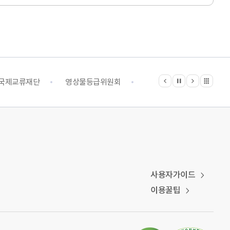
이전
다음
관련기관 전체보기
정지
국제교류재단
영상물등급위원회
영화진흥위원회
예
사용자가이드
이용꿀팁