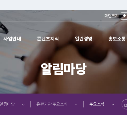
+
화면크기
사업안내
콘텐츠지식
열린경영
홍보소통
알림마당
공유하기
알림마당
유관기관 주요소식
주요소식