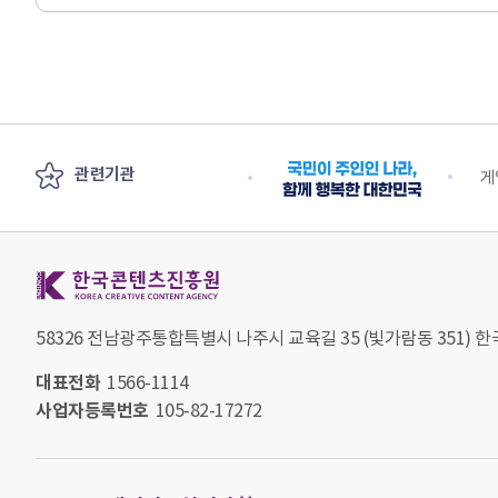
관련기관
안전부
수출 플러스 지원단
게
한국콘텐츠진흥원 KOREA CREATIVE CONTENT AGENCY
58326 전남광주통합특별시 나주시 교육길 35 (빛가람동 351)
대표전화
1566-1114
사업자등록번호
105-82-17272