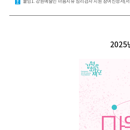
붙임1. 강원예술인 마음치유 심리검사 지원 참여신청서(서식
202