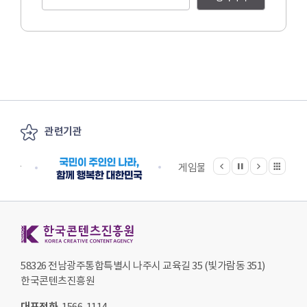
관련기관
이전
다음
관련기관 전체보기
정지
지원단
게임물관리위원회
국립
한국콘텐츠진흥원 KOREA CREATIVE CONTENT AGENCY
58326 전남광주통합특별시 나주시 교육길 35 (빛가람동 351)
한국콘텐츠진흥원
대표전화
1566-1114