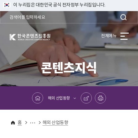
이 누리집은 대한민국 공식 전자정부 누리집입니다.
한국콘텐츠진흥원 KOREA CREATIVE CONTENT AGENCY
전체메뉴
콘텐츠지식
메인페이지로 바로가기
공유하기
프린트하기
해외 산업동향
콘텐츠지식
해외산업정보
홈
해외 산업동향