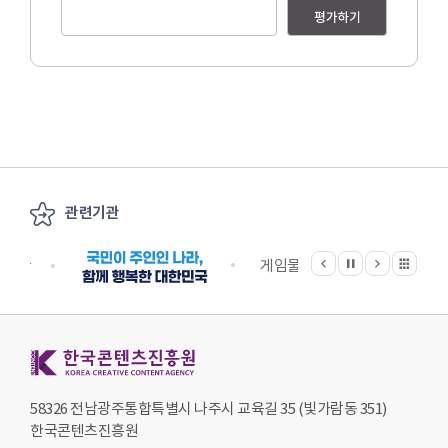
평가하기
관련기관
이전
다음
관련기관 전체보기
정지
지원단
게임물관리위원회
국립
한국콘텐츠진흥원 KOREA CREATIVE CONTENT AGENCY
58326 전남광주통합특별시 나주시 교육길 35 (빛가람동 351)
한국콘텐츠진흥원