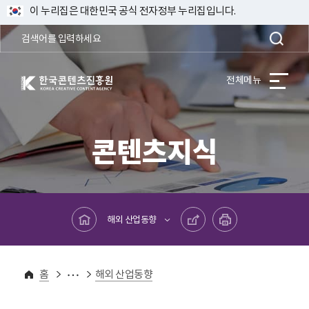
이 누리집은 대한민국 공식 전자정부 누리집입니다.
한국콘텐츠진흥원 KOREA CREATIVE CONTENT AGENCY
전체메뉴
콘텐츠지식
메인페이지로 바로가기
공유하기
프린트하기
해외 산업동향
콘텐츠지식
해외산업정보
홈
해외 산업동향