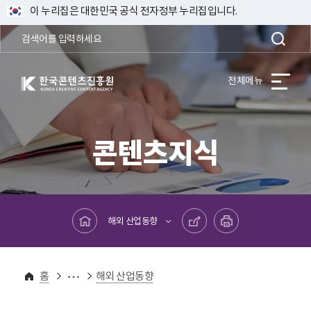
이 누리집은 대한민국 공식 전자정부 누리집입니다.
한국콘텐츠진흥원 KOREA CREATIVE CONTENT AGENCY
전체메뉴
콘텐츠지식
메인페이지로 바로가기
공유하기
프린트하기
해외 산업동향
콘텐츠지식
해외산업정보
홈
해외 산업동향