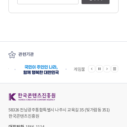
관련기관
이전
다음
관련기관 전체보기
정지
지원단
게임물관리위원회
국립
한국콘텐츠진흥원 KOREA CREATIVE CONTENT AGENCY
58326 전남광주통합특별시 나주시 교육길 35 (빛가람동 351)
한국콘텐츠진흥원
대표전화
1566-1114