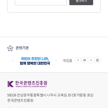
평가하기
관련기관
이전
다음
관련기관 전체보기
정지
지원단
게임물관리위원회
국립
한국콘텐츠진흥원 KOREA CREATIVE CONTENT AGENCY
58326 전남광주통합특별시 나주시 교육길 35 (빛가람동 351)
한국콘텐츠진흥원