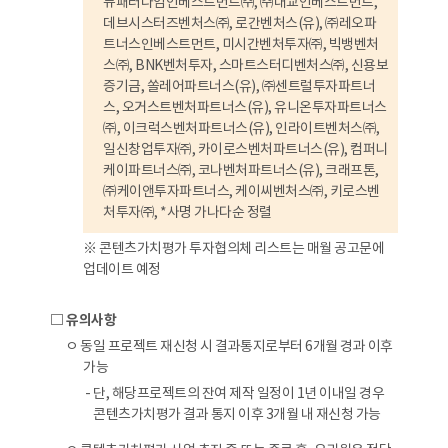
뉴패러다임인베스트먼트㈜, ㈜대교인베스트먼트,
데브시스터즈벤처스㈜, 로간벤처스(유), ㈜레오파
트너스인베스트먼트, 미시간벤처투자㈜, 빅뱅벤처
스㈜, BNK벤처투자, 스마트스터디벤처스㈜, 신용보
증기금, 쏠레어파트너스(유), ㈜센트럴투자파트너
스, 오거스트벤처파트너스(유), 유니온투자파트너스
㈜, 이크럭스벤처파트너스(유), 인라이트벤처스㈜,
일신창업투자㈜, 카이로스벤처파트너스(유), 컴퍼니
케이파트너스㈜, 코나벤처파트너스(유), 크래프톤,
㈜케이앤투자파트너스, 케이씨벤처스㈜, 키로스벤
처투자㈜,
*사명 가나다순 정렬
※ 콘텐츠가치평가 투자협의체 리스트는 매월 공고문에
업데이트 예정
□ 유의사항
ㅇ 동일 프로젝트 재신청 시 결과통지로부터 6개월 경과 이후
가능
- 단, 해당프로젝트의 잔여 제작 일정이 1년 이내일 경우
콘텐츠가치평가 결과 통지 이후 3개월 내 재신청 가능