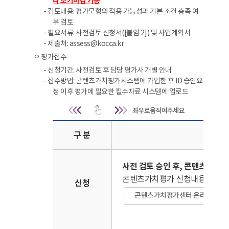
라 조기마감 가능
- 검토내용: 평가모형의 적용 가능성과 기본 조건 충족 여
부 검토
- 필요서류: 사전검토 신청서([붙임 2]) 및 사업계획서
- 제출처: assess@kocca.kr
ㅇ 평가접수
- 신청기간: 사전검토 후 담당 평가사 개별 안내
- 접수방법: 콘텐츠가치평가시스템에 가입한 후 ID 승인요
청 이후 평가에 필요한 필수자료 시스템에 업로드
평
구 분
사전 검토 승인 후, 콘텐츠가치평가시스
콘텐츠가치평가 신청내용 (기업개요
신청
콘텐츠가치평가센터 온라인 신청