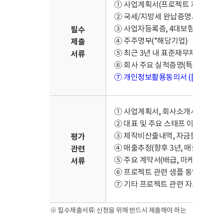
① 사업계획서(프로젝트 제작산출
② 국세/지방세 완납증명서
③ 사업자등록증, 4대보험 납입증
필수
④ 주주명부(*해당기업)
제출
⑤ 최근 3년 내 표준재무제표(국
서류
⑥ 회사 주요 실적증명(특허, 전작
⑦ 개인정보활용동의서 ([붙임 3]
① 사업계획서, 회사소개서 및 
② 대표 및 주요 스태프 이력서 
③ 제작비산출내역, 자금활용계획
평가
④ 매출추정(향후 3년, 매출源별 
관련
⑤ 주요 계약서(배급, 마케팅, 투자
서류
⑥ 프로젝트 관련 샘플 동영상/이
⑦ 기타 프로젝트 관련 자료 등
※ 필수제출서류: 신청을 위해 반드시 제출해야 하는