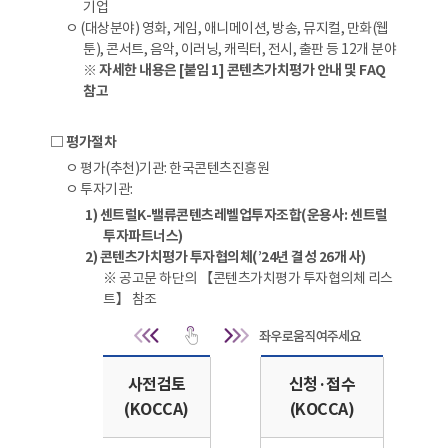
기업
ㅇ (대상분야) 영화, 게임, 애니메이션, 방송, 뮤지컬, 만화(웹
툰), 콘서트, 음악, 이러닝, 캐릭터, 전시, 출판 등 12개 분야
※ 자세한 내용은 [붙임 1] 콘텐츠가치평가 안내 및 FAQ
참고
□ 평가절차
ㅇ 평가(추천)기관: 한국콘텐츠진흥원
ㅇ 투자기관:
1) 센트럴K-밸류콘텐츠레벨업투자조합(운용사: 센트럴
투자파트너스)
2) 콘텐츠가치평가 투자협의체(’24년 결성 26개 사)
※ 공고문 하단의 【콘텐츠가치평가 투자협의체 리스
트】 참조
평가절차 
사전검토
신청·접수
(KOCCA)
(KOCCA)