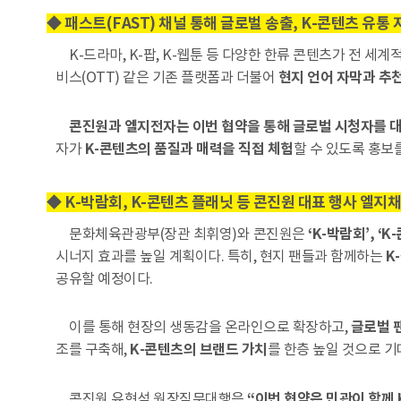
◆ 패스트(FAST) 채널 통해 글로벌 송출, K-콘텐츠 유통 
K-드라마, K-팝, K-웹툰 등 다양한 한류 콘텐츠가 전 세
비스(OTT) 같은 기존 플랫폼과 더불어
현지 언어 자막과 추
콘진원과 엘지전자는 이번 협약을 통해 글로벌 시청자를 대상으
자가
K-콘텐츠의 품질과 매력을 직접 체험
할 수 있도록 홍보
◆ K-박람회, K-콘텐츠 플래닛 등 콘진원 대표 행사 엘지채널(
문화체육관광부(장관 최휘영)와 콘진원은
‘K-박람회’, 
시너지 효과를 높일 계획이다. 특히, 현지 팬들과 함께하는
K
공유할 예정이다.
이를 통해 현장의 생동감을 온라인으로 확장하고,
글로벌 
조를 구축해,
K-콘텐츠의 브랜드 가치
를 한층 높일 것으로 기
콘진원 유현석 원장직무대행은
“이번 협약은 민관이 함께 