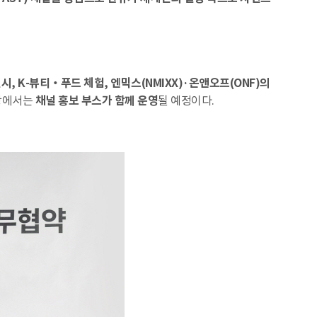
전시, K-뷰티‧푸드 체험, 엔믹스(NMIXX)·온앤오프(ONF)의
현장에서는
채널 홍보 부스가 함께 운영
될 예정이다.