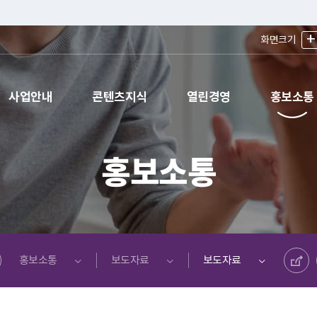
+
화면크기
사업안내
콘텐츠지식
열린경영
홍보소통
홍보소통
공유하기
홍보소통
보도자료
보도자료