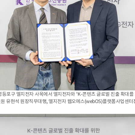
울 영등포구 엘지전자 사옥에서 엘지전자와 ‘K-콘텐츠 글로벌 진출 확대를
진원 유현석 원장직무대행, 엘지전자 웹오에스(webOS)플랫폼사업센터장