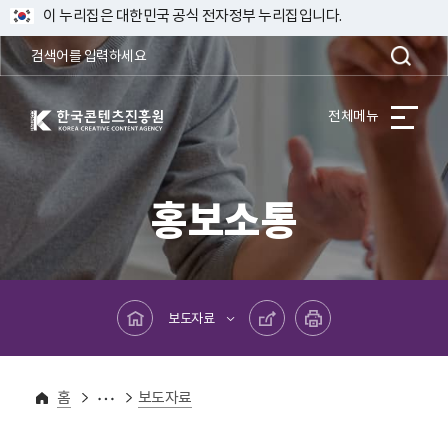
이 누리집은 대한민국 공식 전자정부 누리집입니다.
한국콘텐츠진흥원 KOREA CREATIVE CONTENT AGENCY
전체메뉴
홍보소통
메인페이지로 바로가기
공유하기
프린트하기
보도자료
홍보소통
보도자료
홈
보도자료