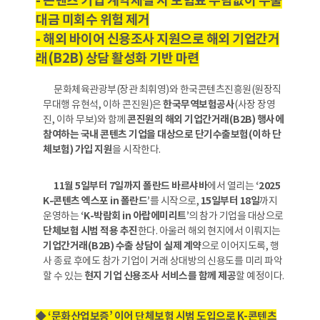
- 콘텐츠 기업 계약체결 시 보험료 부담없이 수출
대금 미회수 위험 제거
- 해외 바이어 신용조사 지원으로 해외 기업간거
래(B2B) 상담 활성화 기반 마련
문화체육관광부(장관 최휘영)와 한국콘텐츠진흥원(원장직
무대행 유현석, 이하 콘진원)은
한국무역보험공사
(사장 장영
진, 이하 무보)와 함께
콘진원의 해외 기업간거래(B2B) 행사에
참여하는 국내 콘텐츠 기업을 대상으로 단기수출보험(이하 단
체보험) 가입 지원
을 시작한다.
11월 5일부터 7일까지 폴란드 바르샤바
에서 열리는
‘2025
K-콘텐츠 엑스포 in 폴란드’
를 시작으로,
15일부터 18일
까지
운영하는
‘K-박람회 in 아랍에미리트’
의 참가 기업을 대상으로
단체보험 시범 적용 추진
한다. 아울러 해외 현지에서 이뤄지는
기업간거래(B2B) 수출 상담이 실제 계약
으로 이어지도록, 행
사 종료 후에도 참가 기업이 거래 상대방의 신용도를 미리 파악
할 수 있는
현지 기업 신용조사 서비스를 함께 제공
할 예정이다.
◆ ‘문화산업보증’ 이어 단체보험 시범 도입으로 K-콘텐츠