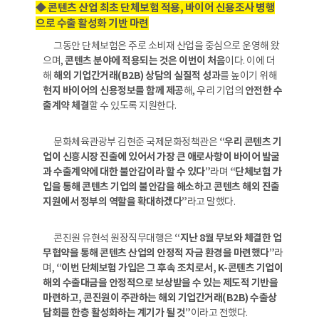
◆ 콘텐츠 산업 최초 단체보험 적용, 바이어 신용조사 병행
으로 수출 활성화 기반 마련
그동안 단체보험은 주로 소비재 산업을 중심으로 운영해 왔
으며,
콘텐츠 분야에 적용되는 것은 이번이 처음
이다. 이에 더
해
해외 기업간거래(B2B) 상담의 실질적 성과
를 높이기 위해
현지 바이어의 신용정보를 함께 제공
해, 우리 기업의
안전한 수
출계약 체결
할 수 있도록 지원한다.
문화체육관광부 김현준 국제문화정책관은
“우리 콘텐츠 기
업이 신흥시장 진출에 있어서 가장 큰 애로사항이 바이어 발굴
과 수출계약에 대한 불안감이라 할 수 있다”
라며
“단체보험 가
입을 통해 콘텐츠 기업의 불안감을 해소하고 콘텐츠 해외 진출
지원에서 정부의 역할을 확대하겠다”
라고 말했다.
콘진원 유현석 원장직무대행은
“지난 8월 무보와 체결한 업
무협약을 통해 콘텐츠 산업의 안정적 자금 환경을 마련했다”
라
며,
“이번 단체보험 가입은 그 후속 조치로서, K-콘텐츠 기업이
해외 수출대금을 안정적으로 보상받을 수 있는 제도적 기반을
마련하고, 콘진원이 주관하는 해외 기업간거래(B2B) 수출상
담회를 한층 활성화하는 계기가 될 것”
이라고 전했다.