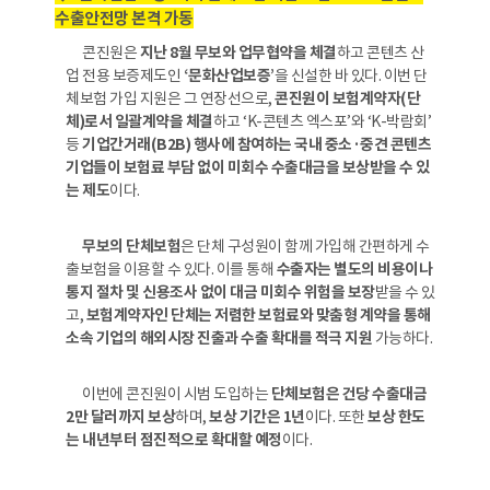
수출안전망 본격 가동
콘진원은
지난 8월 무보와 업무협약을 체결
하고 콘텐츠 산
업 전용 보증제도인
‘문화산업보증’
을 신설한 바 있다. 이번 단
체보험 가입 지원은 그 연장선으로,
콘진원이 보험계약자(단
체)로서 일괄계약을 체결
하고 ‘K-콘텐츠 엑스포’와 ‘K-박람회’
등
기업간거래(B2B) 행사에 참여하는 국내 중소·중견 콘텐츠
기업들이 보험료 부담 없이 미회수 수출대금을 보상받을 수 있
는 제도
이다.
무보의 단체보험
은 단체 구성원이 함께 가입해 간편하게 수
출보험을 이용할 수 있다. 이를 통해
수출자는 별도의 비용이나
통지 절차 및 신용조사 없이 대금 미회수 위험을 보장
받을 수 있
고,
보험계약자인 단체는 저렴한 보험료와 맞춤형 계약을 통해
소속 기업의 해외시장 진출과 수출 확대를 적극 지원
가능하다.
이번에 콘진원이 시범 도입하는
단체보험은 건당 수출대금
2만 달러까지 보상
하며,
보상 기간은 1년
이다. 또한
보상 한도
는 내년부터 점진적으로 확대할 예정
이다.