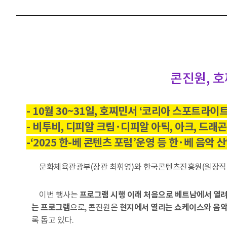
콘진원, 호
- 10월 30~31일, 호찌민서 ‘코리아 스포트라이
- 비투비, 디피알 크림·디피알 아틱, 아크, 드래곤 
-‘2025 한-베 콘텐츠 포럼’운영 등 한·베 음악 
문화체육관광부(장관 최휘영)와 한국콘텐츠진흥원(원장직무
이번 행사는
프로그램 시행 이래 처음으로 베트남에서 열려
는 프로그램
으로, 콘진원은
현지에서 열리는 쇼케이스와 음악
록 돕고 있다.