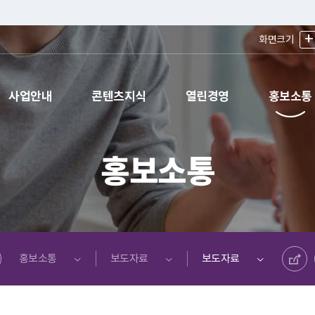
+
화면크기
사업안내
콘텐츠지식
열린경영
홍보소통
홍보소통
공유하기
홍보소통
보도자료
보도자료