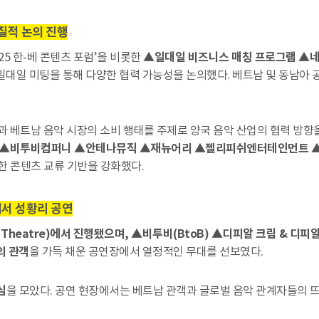
실질적 논의 진행
5 한-베 콘텐츠 포럼’을 비롯한
▲일대일 비즈니스 매칭 프로그램 ▲네
대일 미팅을 통해 다양한 협력 가능성을 논의했다. 베트남 및 동남아 공
과 베트남 음악 시장의 소비 행태를 주제로 양국 음악 산업의 협력 방향을
▲비투비컴퍼니 ▲안테나뮤직 ▲재뉴어리 ▲젤리피쉬엔터테인먼트 ▲빌리브 
한 콘텐츠 교류 기반을 강화했다.
에서 성황리 공연
heatre)에서 진행됐으며, ▲비투비(BtoB) ▲디피알 크림 & 디피알 아틱
명의 관객
을 가득 채운 공연장에서 열정적인 무대를 선보였다.
심
을 모았다. 공연 현장에서는 베트남 관객과 글로벌 음악 관계자들의 