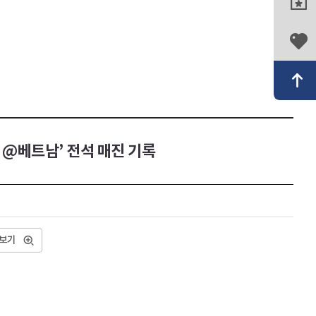
 @베트남’ 전석 매진 기록
보기