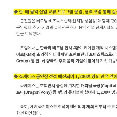
◆ 한·베 음악 산업 교류 프로그램 운영, 협력 포럼 통해 
콘진원은 베트남 비즈니스센터(센터장 성임경)와 함께 ‘202
운영했다. 참가 기업과 뮤지션은 현지 음악 산업 관계자와의 일
안을 모색했다.
포럼에서는
한국과 베트남 연사 4명
이 케이팝 제작 시스템
이츠(KMR) ▲리짐 인터내셔널 ▲린브랜딩 ▲미스틱스토리 
Group) 등 한·베 양국의 주요 음악 기업이 참여
해 지속 가능
◆ 쇼케이스 공연장 전석 매진되며 1,200여 명의 관객 앞
쇼케이스는
호찌민시 중심에 위치한 캐피털 극장(Capital T
포니(Dragon Pony) 등 4팀의 뮤지션이 참여
해
1,200여 
특히, 이번
쇼케이스는 전석이 매진되며 개최 전부터 큰 관
한번 확인했다.