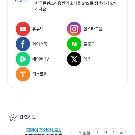
한국콘텐츠진흥원의 소식을 SNS로 생생하게 확인
하세요!
유튜브
인스타그램
페이스북
블로그
네이버TV
엑스
티스토리
관련기관
이전
다음
관련기관 전체보기
정지
지원단
게임물관리위원회
국립