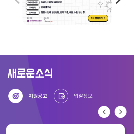
이전
다음
새로운소식
지원공고
입찰정보
이전
다음