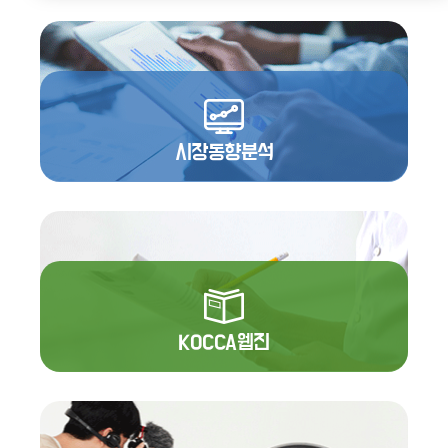
시장동향분석
KOCCA웹진