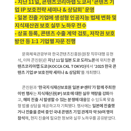
- 지난 11일, 콘텐츠코리아랩 도쿄서 ‘콘텐츠 기
업 IP 보호전략 세미나 & 상담회’ 운영
- 일본 진출 기업에 생성형 인공지능 법제 변화 및
지식재산권 보호 실무 노하우 전수
- 상표 등록, 콘텐츠 수출 계약 검토, 저작권 보호
방안 등 1:1 기업별 자문 진행
문화체육관광부와 한국콘텐츠진흥원(원장 직무대행 유현
석, 이하 콘진원)은
지난 11일 일본 도쿄 도라노몬
에 위치한
콘
텐츠코리아랩 도쿄(KOCCA CKL TOKYO)
에서
‘2025 한국 콘
텐츠 기업 IP 보호전략 세미나 & 상담회’
를 개최했다.
콘진원과
‘한국지식재산보호원 일본 IP센터’가 함께 주최한
이번 행사
는
지식재산권(IP) 보호에 대한 실무 역량을 강화
하
고,
해외 진출 시 발생할 수 있는 분쟁에 대응
할 수 있도록 맞춤
형 법률 상담을 제공하고자 기획됐다. 행사에는
일본에 진출했
거나 진출을 준비 중인 국내 콘텐츠 기업 관계자 약 50여 명이
참석
해, 현지 진출에 필요한 정보와 실무 노하우를 공유받았다.