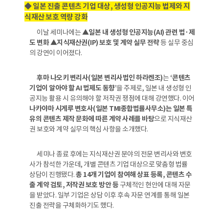
◆ 일본 진출 콘텐츠 기업 대상, 생성형 인공지능 법제와 지
식재산 보호 역량 강화
이날 세미나에는
▲일본 내 생성형 인공지능(AI) 관련 법·제
도 변화 ▲지식재산권(IP) 보호 및 계약 실무 전략
등 실무 중심
의 강연이 이어졌다.
후마 나오키 변리사(일본 변리사법인 하라켄조)
는
‘콘텐츠
기업이 알아야 할 AI 법제도 동향’
을 주제로, 일본 내 생성형 인
공지능 활용 시 유의해야 할 저작권 쟁점에 대해 강연했다. 이어
나카야마 시게루 변호사(일본 TMI종합법률사무소)는 일본 특
유의 콘텐츠 제작 문화에 따른 계약 사례를 바탕
으로 지식재산
권 보호와 계약 실무의 핵심 사항을 소개했다.
세미나 종료 후에는 지식재산권 분야의 전문 변리사와 변호
사가 참석한 가운데, 개별 콘텐츠 기업 대상으로 맞춤형 법률
상담이 진행됐다.
총 14개 기업이 참여해 상표 등록, 콘텐츠 수
출 계약 검토, 저작권 보호 방안 등
구체적인 현안에 대해 자문
을 받았다. 일부 기업은 상담 이후 후속 자문 연계를 통해 일본
진출 전략을 구체화하기도 했다.