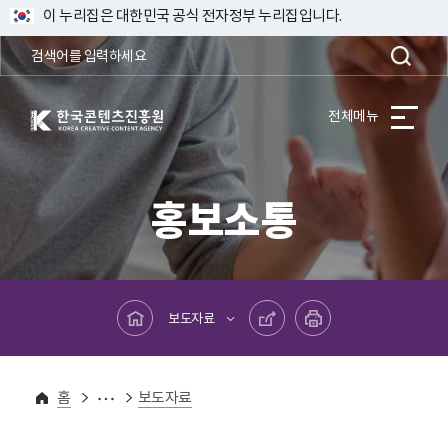
이 누리집은 대한민국 공식 전자정부 누리집입니다.
한국콘텐츠진흥원 KOREA CREATIVE CONTENT AGENCY
전체메뉴
홍보소통
메인페이지로 바로가기
공유하기
프린트하기
보도자료
홍보소통
보도자료
홈
보도자료