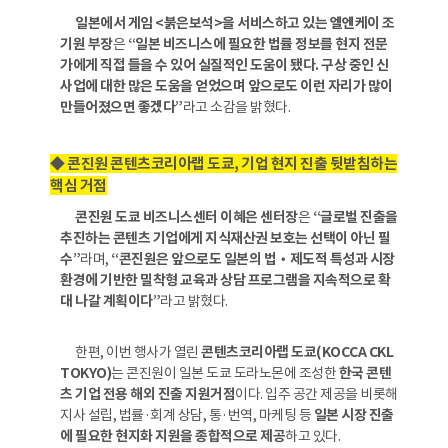
일본에서 게임 <붉은보석>을 서비스하고 있는 엘엔케이 조
기원 부장
은
“일본 비즈니스에 필요한 법률 정보를 현지 전문
가에게 직접 들을 수 있어 실질적인 도움이 됐다. 구상 중인 신
사업에 대한 많은 도움을 얻었으며 앞으로도 이런 자리가 많이
만들어졌으면 좋겠다”
라고 소감을 밝혔다.
◆ 콘진원 콘텐츠코리아랩 도쿄, 기업 현지 진출 뒷받침하는
핵심 거점
콘진원 도쿄 비즈니스센터 이혜은 센터장
은
“글로벌 진출을
추진하는 콘텐츠 기업에게 지식재산권 보호는 선택이 아닌 필
수”
라며,
“콘진원은 앞으로도 일본의 법‧제도적 특성과 시장
환경에 기반한 밀착형 교육과 상담 프로그램을 지속적으로 확
대 나갈 계획이다”
라고 밝혔다.
한편, 이번 행사가 열린
콘텐츠코리아랩 도쿄(KOCCA CKL
TOKYO)
는 콘진원이 일본 도쿄 도라노몬에 조성한
한국 콘텐
츠 기업 전용 해외 진출 지원거점
이다. 입주 공간 제공을 비롯해
지사 설립, 법률·회계 상담, 통·번역, 마케팅 등
일본 시장 진출
에 필요한 현지화 지원을 종합적으로 제공
하고 있다.