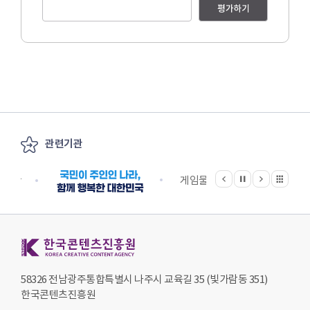
평가하기
관련기관
이전
다음
관련기관 전체보기
정지
지원단
게임물관리위원회
국립
한국콘텐츠진흥원 KOREA CREATIVE CONTENT AGENCY
58326 전남광주통합특별시 나주시 교육길 35 (빛가람동 351)
한국콘텐츠진흥원