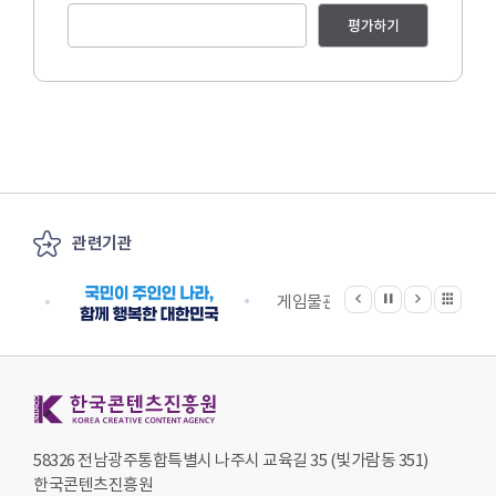
평가하기
관련기관
이전
다음
관련기관 전체보기
정지
원단
게임물관리위원회
국립
한국콘텐츠진흥원 KOREA CREATIVE CONTENT AGENCY
58326 전남광주통합특별시 나주시 교육길 35 (빛가람동 351)
한국콘텐츠진흥원