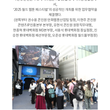
서,
‘2025 월드 웹툰 페스티벌’의 성공적인 개최를 위한 업무협약을
체결했다.
(왼쪽부터 권수용 콘진원 만화웹툰산업팀 팀장, 이현주 콘진원
콘텐츠IP진흥본부 본부장, 유현석 콘진원 원장직무대행,
현종혁 롯데백화점 MD본부장, 서용석 롯데백화점 잠실점장, 진
승현 롯데백화점 패션부문장, 오준성 롯데백화점 월드몰부점장)