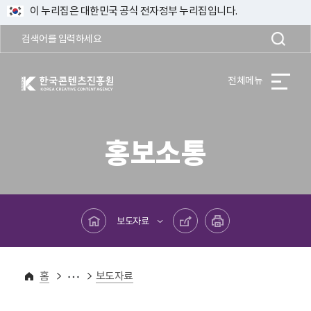
이 누리집은 대한민국 공식 전자정부 누리집입니다.
한국콘텐츠진흥원 KOREA CREATIVE CONTENT AGENCY
전체메뉴
홍보소통
메인페이지로 바로가기
공유하기
프린트하기
보도자료
홍보소통
보도자료
홈
보도자료