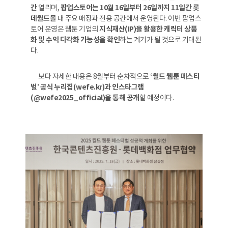
간
열리며,
팝업스토어는 10월 16일부터 26일까지 11일간 롯
데월드몰
내 주요 매장과 전용 공간에서 운영된다. 이번 팝업스
토어 운영은 웹툰 기업의
지식재산(IP)을 활용한 캐릭터 상품
화 및 수익 다각화 가능성을 확인
하는 계기가 될 것으로 기대된
다.
보다 자세한 내용은 8월부터 순차적으로
‘월드 웹툰 페스티
벌’ 공식 누리집(wefe.kr)과 인스타그램
(@wefe2025_official)을 통해 공개
할 예정이다.