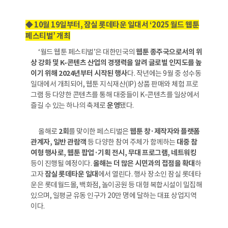
◆ 10월 19일부터, 잠실 롯데타운 일대서 ‘2025 월드 웹툰
페스티벌’ 개최
‘월드 웹툰 페스티벌’은 대한민국의
웹툰 종주국으로서의 위
상 강화 및 K-콘텐츠 산업의 경쟁력을 알려 글로벌 인지도를 높
이기 위해 2024년부터 시작된 행사
다. 작년에는 9월 중 성수동
일대에서 개최되어, 웹툰 지식재산(IP) 상품 판매와 체험 프로
그램 등 다양한 콘텐츠를 통해 대중들이 K-콘텐츠를 일상에서
즐길 수 있는 하나의 축제로
운영
됐다.
올해로
2회
를 맞이한 페스티벌은
웹툰 창·제작자와 플랫폼
관계자, 일반 관람객
등 다양한 참여 주체가 함께하는
대중 참
여형 행사로, 웹툰 팝업·기획 전시, 무대 프로그램, 네트워킹
등이 진행될 예정이다.
올해는 더 많은 시민과의 접점을 확대
하
고자
잠실 롯데타운 일대
에서 열린다. 행사 장소인 잠실 롯데타
운은 롯데월드몰, 백화점, 놀이공원 등 대형 복합시설이 밀집해
있으며, 일평균 유동 인구가 20만 명에 달하는 대표 상업지역
이다.