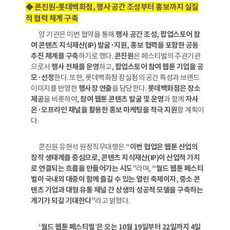
◆ 콘진원-롯데백화점, 행사 공간 조성부터 홍보까지 실질
적 협력 체계 구축
양 기관은 이번 협약을 통해
행사 공간 조성, 팝업스토어 참
여 콘텐츠 지식재산(IP) 발굴·지원, 홍보 협력을 포함한 공동
추진 체계를 구축
하기로 했다.
콘진원
은 페스티벌의 주관기관
으로서
행사 전체를 운영
하고,
팝업스토어 참여 웹툰 기업을 공
모·선정
한다. 또한, 롯데백화점 잠실점의 공간 특성과 브랜드
이미지를 반영한
행사장 연출
을 담당한다.
롯데백화점은 장소
제공
을 비롯하여,
참여 웹툰 콘텐츠 발굴 및 운영
과 함께
자사
온·오프라인 채널을 활용한 홍보 마케팅을 적극 지원
할 계획이
다.
콘진원 유현석 원장직무대행은
“이번 협업은 웹툰 산업의
창작 생태계를 중심으로, 콘텐츠 지식재산(IP)이 산업적 가치
로 연결되는 흐름을 만들어가는 시도”
라며,
“월드 웹툰 페스티
벌이 국내외 대중이 함께 즐길 수 있는 열린 축제이자, 중소 콘
텐츠 기업과 대형 유통 채널 간 상생의 성공적 모델을 구축하는
계기가 되길 기대한다”
라고 밝혔다.
‘월드 웹툰 페스티벌’은 오는 10월 19일부터 22일까지 4일