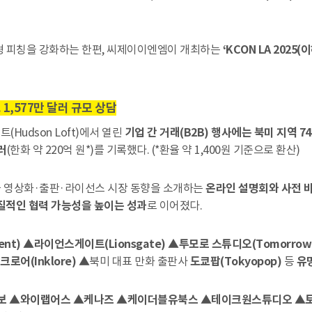
형 피칭을 강화하는 한편, 씨제이이엔엠이 개최하는
‘KCON LA 2025
1,577만 달러 규모 상담
Hudson Loft)에서 열린
기업 간 거래(B2B) 행사에는 북미 지역 
러
(한화 약 220억 원*)를 기록했다. (*환율 약 1,400원 기준으로 환산)
국 영상화·출판·라이선스 시장 동향을 소개하는
온라인 설명회와 사전 
질적인 협력 가능성을 높이는 성과
로 이어졌다.
ent) ▲라이언스게이트(Lionsgate) ▲투모로 스튜디오(Tomorrow 
크로어(Inklore)
▲북미 대표 만화 출판사
도쿄팝(Tokyopop)
등
유
 ▲와이랩어스 ▲케나즈 ▲케이더블유북스 ▲테이크원스튜디오 ▲토리