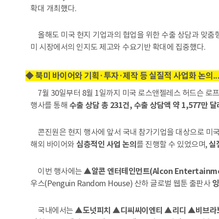
확대 개최했다.
올해도 미국 현지 기업과의 협업을 위한 수출 상담과 맞춤
미 시장에서의 인지도 제고와 수요기반 확대에 집중했다.
◆ 북미 바이어와 기획·투자·제작 등 실질적 사업화 논의... 
7월 30일부터 8월 1일까지 미국 로스앤젤레스 허드슨 로프트(
행사를 통해
수출 상담 총 231건, 수출 상담액 약 1,577만 달
콘진원은 현지 행사에 앞서 국내 참가기업을 대상으로 미
해외 바이어와
심층적인 사업 논의
를 진행할 수 있었으며,
실
이번 행사에는
▲알콘 엔터테인먼트(Alcon Entertainm
우스(Penguin Random House) 산하 글로벌 웹툰 출판사
잉
국내에서는
▲도넛피치 ▲디씨씨이엔티 ▲리디 ▲비브라보