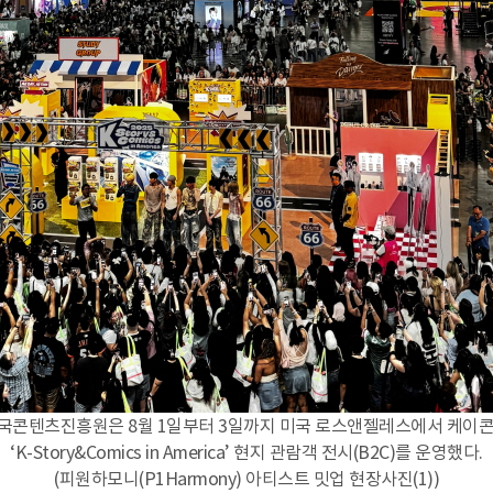
한국콘텐츠진흥원은 8월 1일부터 3일까지 미국 로스앤젤레스에서 케이
‘K-Story&Comics in America’ 현지 관람객 전시(B2C)를 운영했다.
(피원하모니(P1Harmony) 아티스트 밋업 현장사진(1))