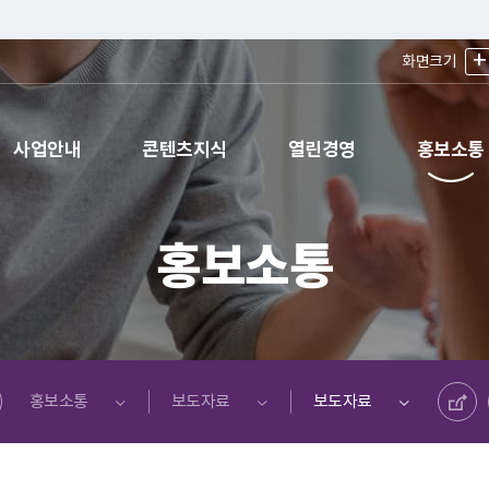
+
화면크기
사업안내
콘텐츠지식
열린경영
홍보소통
홍보소통
공유하기
홍보소통
보도자료
보도자료