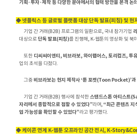
기획·투자·제작 등 다양한 분야에서의 협력 방안을 본격 논
◆ 넷플릭스 등 글로벌 플랫폼 대상 단독 발표(피칭) 및 현
기업 간 거래(B2B) 프로그램의 일환으로, 국내 참가기업
리
대상으로
단독 발표(피칭)
를 진행해, K-웹툰의 영상화 및 
또한
디씨씨이엔티, 비브라보, 와이랩어스, 토리컴즈, 투유
업의 초석을 다졌다.
그중
비브라보는 현지 제작사 ‘툰 포켓(Toon Pocket)’
기업 간 거래(B2B) 행사에 참석한
스탠드스톤 아티스트(Sand
자리에서 종합적으로 접할 수 있었다”
라며,
“최근 콘텐츠 지
업 가능성을 확인할 수 있었다”
라고 평가했다.
◆ 케이콘 연계 K-웹툰 오프라인 공간 전시, K-Story&Co