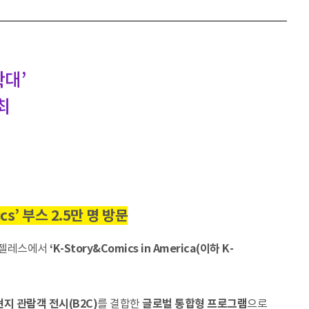
확대’
개최
s’ 부스 2.5만 명 방문
스앤젤레스에서
‘K-Story&Comics in America(이하 K-
현지 관람객 전시(B2C)
를 결합한
글로벌 통합형 프로그램
으로