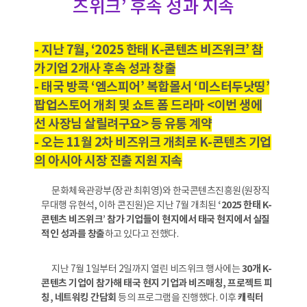
즈위크’ 후속 성과 지속
- 지난 7월, ‘2025 한태 K-콘텐츠 비즈위크’ 참
가기업 2개사 후속 성과 창출
- 태국 방콕 ‘엠스피어’ 복합몰서 ‘미스터두낫띵’
팝업스토어 개최 및 쇼트 폼 드라마 <이번 생에
선 사장님 살릴려구요> 등 유통 계약
- 오는 11월 2차 비즈위크 개최로 K-콘텐츠 기업
의 아시아 시장 진출 지원 지속
문화체육관광부(장관 최휘영)와 한국콘텐츠진흥원(원장직
무대행 유현석, 이하 콘진원)은 지난 7월 개최된
‘2025 한태 K-
콘텐츠 비즈위크’ 참가 기업들이 현지에서 태국 현지에서 실질
적인 성과를 창출
하고 있다고 전했다.
지난 7월 1일부터 2일까지 열린 비즈위크 행사에는
30개 K-
콘텐츠 기업이 참가해 태국 현지 기업과 비즈매칭, 프로젝트 피
칭, 네트워킹 간담회
등의 프로그램을 진행했다. 이후
캐릭터