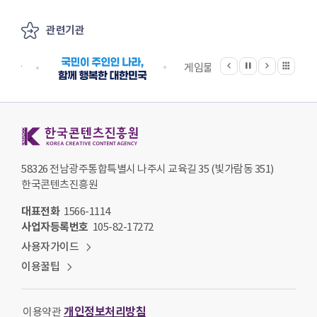
관련기관
이전
다음
관련기관 전체보기
정지
지원단
게임물관리위원회
국립
한국콘텐츠진흥원 KOREA CREATIVE CONTENT AGENCY
58326 전남광주통합특별시 나주시 교육길 35 (빛가람동 351)
한국콘텐츠진흥원
대표전화
1566-1114
사업자등록번호
105-82-17272
사용자가이드
이용꿀팁
개인정보처리방침
이용약관