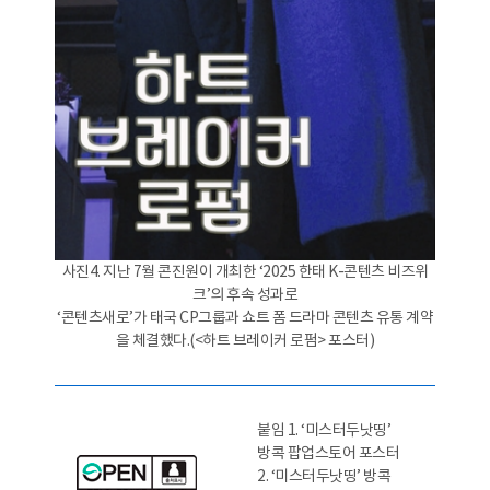
사진4. 지난 7월 콘진원이 개최한 ‘2025 한태 K-콘텐츠 비즈위
크’의 후속 성과로
‘콘텐츠새로’가 태국 CP그룹과 쇼트 폼 드라마 콘텐츠 유통 계약
을 체결했다.(<하트 브레이커 로펌> 포스터)
붙임 1. ‘미스터두낫띵’
방콕 팝업스토어 포스터
2. ‘미스터두낫띵’ 방콕