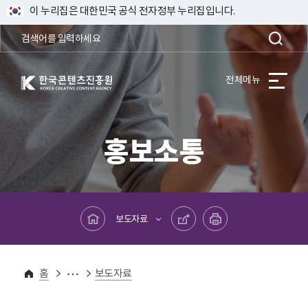
이 누리집은 대한민국 공식 전자정부 누리집입니다.
한국콘텐츠진흥원 KOREA CREATIVE CONTENT AGENCY
전체메뉴
홍보소통
메인페이지로 바로가기
공유하기
프린트하기
보도자료
홍보소통
보도자료
홈
보도자료