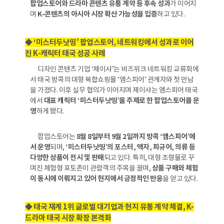
팝업스토어와 드라마 콘텐츠 유통 계약 등 후속 성과
가 이어지
며
K-콘텐츠의 아시아 시장 확산 가능성을 입증
하고 있다.
◆ ‘미스터두낫띵’ 팝업스토어, 네트워킹에서 성과로 이어
진 K-캐릭터 태국 성공 사례
디자인 콘텐츠 기업 ‘제이샤’는 비즈위크 네트워킹 교류회에
서 태국 방콕의 대형 복합쇼핑몰 ‘엠스피어’ 관계자와 첫 만남
을 가졌다. 이후 실무 협의가 이어지며 제이샤는 엠스피어 태국
에서
대표 캐릭터 ‘미스터두낫띵’을 주제로 한 팝업스토어를 운
영
하게 됐다.
팝업스토어는
8월 8일부터 9월 2일까지 방콕 ‘엠스피어’에
서 운영
되며,
‘미스터두낫띵’의 포스터, 액자, 피규어, 의류 등
다양한 상품이 전시 및 판매
되고 있다. 특히, 대형 조형물로 꾸
며진 체험형 포토존이 관람객의 주목을 끌며,
상품 구매와 체험
이 동시에 이뤄지고 있어 현지에서 긍정적인 반응
을 얻고 있다.
◆ 태국 재계 1위 글로벌 대기업과 현지 유통 계약 체결, K-
드라마 태국 시장 확장 본격화