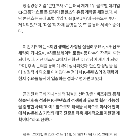
방송영상 기업 ‘콘텐츠새로’는 태국 재계 1위
글로벌 대기업
CP그룹과 쇼트 폼 드라마 콘텐츠의 유통 계약을 체결
했다. 해
당 콘텐츠는 국내 포털 기업 ‘다음(DAUM)’과 공동으로 투자·
제작되었으며, ‘다음’의 자체 플랫폼 ‘숏드’를 통해 서비스 중이
다.
이번 계약에는
<이번 생에선 사장님 살릴려구요>, <귀신도
세탁이 되나요>, <하트브레이커 로펌> 등
다수의 작품이 포함
되어 있다. 지난 비즈위크에서 진행된 1:1 상담이 계기가 되었
으며, 후속 논의를 통해 계약이 성사되었다. 단순한 상담을 넘
어 실질적 계약으로 이어졌다는 점에서
K-콘텐츠의 경쟁력과
현지 수요를 동시에 입증하는 성과
로 평가받고 있다.
콘진원 태국비즈니스센터 김철민 센터장은
“비즈위크 통해
창출된 후속 성과는 K-콘텐츠의 경쟁력과 글로벌 확산 가능성
을 증명한 사례”
라며
“앞으로도 태국을 시작으로 아시아 전역
에서 K-콘텐츠 기업의 태국 진출을 더욱 체계적으로 지원할 계
획이다”
라고 전했다.
한편, 콘진원은 다가오는 11월에 제2차 ‘한태 K-콘텐츠 비