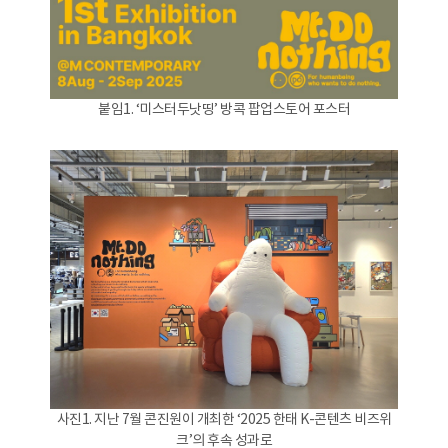
붙임1. ‘미스터두낫띵’ 방콕 팝업스토어 포스터
사진1. 지난 7월 콘진원이 개최한 ‘2025 한태 K-콘텐츠 비즈위
크’의 후속 성과로