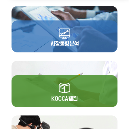
시장동향분석
KOCCA웹진