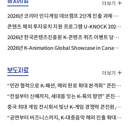
공지사항
더보기
2026년 코리아 인디게임 데브캠프 2단계 진출 과제 안내
콘텐츠 해외 투자유치 지원 프로그램 U-KNOCK 2026 in USA 참가기업 최종 선정결과
2026년 한국콘텐츠진흥원 K-콘텐츠 퀴즈 이벤트 당첨자 발표
2026년 K-Animation Global Showcase in Canada 참가기업 선정결과 안내
보도자료
보도자료
더보기
“민관 협력으로 K-패션, 해외 판로 확대 본격화” 콘진원-현대백화점, 해외 진출 지원 업무협약 체결
“전설부터 신예까지, 세대를 잇는 K-록의 향연” 콘진원, ‘2026 위드 스테이지 앤드 시즌6’ 개최
중국 최대 게임 전시회서 빛난 K-게임 경쟁력 콘진원, ‘차이나조이 2026’ 한국공동관 성료
“공연부터 비즈니스까지, K-대중음악 해외 진출 확대” 콘진원, ‘코리아 스포트라이트 @인도네시아’ 개최