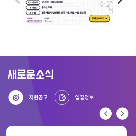
이전
다음
새로운소식
지원공고
입찰정보
이전
다음