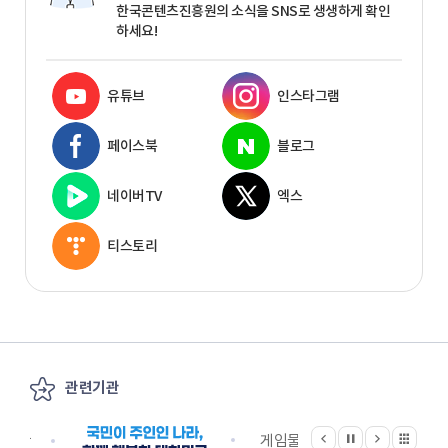
한국콘텐츠진흥원의 소식을 SNS로 생생하게 확인
하세요!
유튜브
인스타그램
페이스북
블로그
네이버TV
엑스
티스토리
관련기관
이전
다음
관련기관 전체보기
정지
지원단
게임물관리위원회
국립