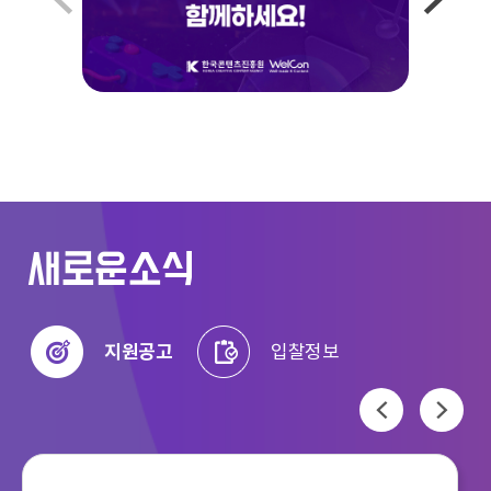
이전
다음
새로운소식
지원공고
입찰정보
이전
다음