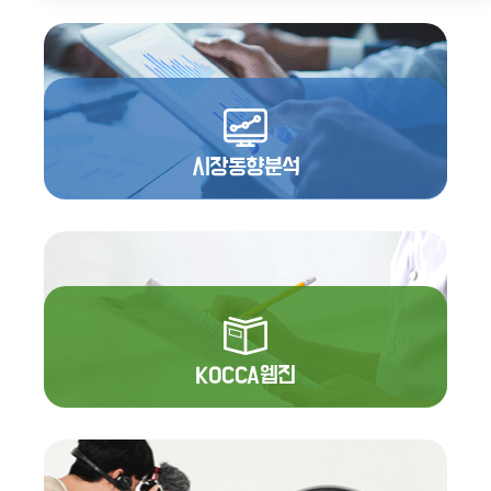
시장동향분석
KOCCA웹진