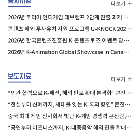
공지사항
더보기
2026년 코리아 인디게임 데브캠프 2단계 진출 과제 안내
콘텐츠 해외 투자유치 지원 프로그램 U-KNOCK 2026 in USA 참가기업 최종 선정결과
2026년 한국콘텐츠진흥원 K-콘텐츠 퀴즈 이벤트 당첨자 발표
2026년 K-Animation Global Showcase in Canada 참가기업 선정결과 안내
보도자료
보도자료
더보기
“민관 협력으로 K-패션, 해외 판로 확대 본격화” 콘진원-현대백화점, 해외 진출 지원 업무협약 체결
“전설부터 신예까지, 세대를 잇는 K-록의 향연” 콘진원, ‘2026 위드 스테이지 앤드 시즌6’ 개최
중국 최대 게임 전시회서 빛난 K-게임 경쟁력 콘진원, ‘차이나조이 2026’ 한국공동관 성료
“공연부터 비즈니스까지, K-대중음악 해외 진출 확대” 콘진원, ‘코리아 스포트라이트 @인도네시아’ 개최