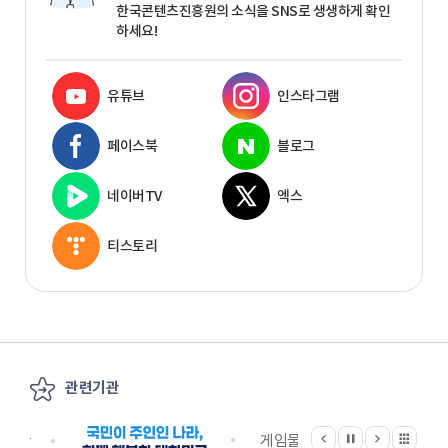
한국콘텐츠진흥원의 소식을 SNS로 생생하게 확인
하세요!
유튜브
인스타그램
페이스북
블로그
네이버TV
엑스
티스토리
관련기관
이전
다음
관련기관 전체보기
정지
지원단
게임물관리위원회
국립