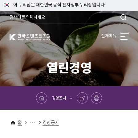
이 누리집은 대한민국 공식 전자정부 누리집입니다.
한국콘텐츠진흥원 KOREA CREATIVE CONTENT AGENCY
전체메뉴
열린경영
메인페이지로 바로가기
공유하기
프린트하기
경영공시
열린경영
경영공시
홈
경영공시