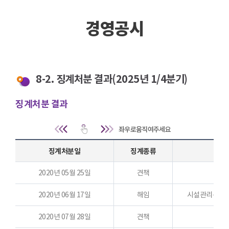
경영공시
8-2. 징계처분 결과(2025년 1/4분기)
징계처분 결과
경영공시 - 게시판 목록 | 징계처분일,징계종류,징계사유,고
징계처분일
징계종류
2020년 05월 25일
견책
2020년 06월 17일
해임
시설관리운영규
2020년 07월 28일
견책