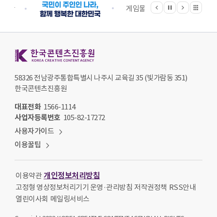
이전
다음
관련기관 전체보기
정지
지원단
게임물관리위원회
국립
한국콘텐츠진흥원 KOREA CREATIVE CONTENT AGENCY
58326 전남광주통합특별시 나주시 교육길 35 (빛가람동 351)
한국콘텐츠진흥원
대표전화
1566-1114
사업자등록번호
105-82-17272
사용자가이드
이용꿀팁
개인정보처리방침
이용약관
고정형 영상정보처리기기 운영·관리방침
저작권정책
RSS안내
열린이사회
메일링서비스