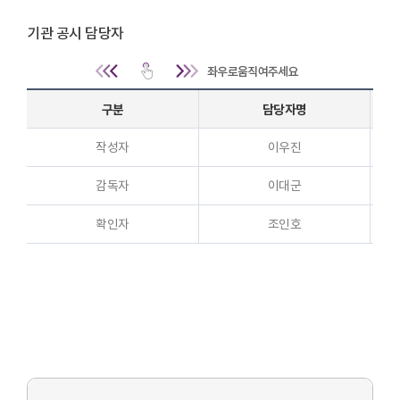
기관 공시 담당자
경영공시 - 게시판 목록 | 징계처분일,징계종류,징계사유,고
구분
담당자명
작성자
이우진
감독자
이대군
확인자
조인호