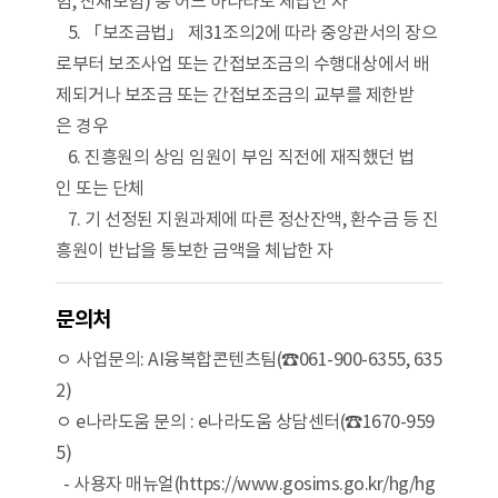
험, 산재보험) 중 어느 하나라도 체납한 자
5. 「보조금법」 제31조의2에 따라 중앙관서의 장으
로부터 보조사업 또는 간접보조금의 수행대상에서 배
제되거나 보조금 또는 간접보조금의 교부를 제한받
은 경우
6. 진흥원의 상임 임원이 부임 직전에 재직했던 법
인 또는 단체
7. 기 선정된 지원과제에 따른 정산잔액, 환수금 등 진
흥원이 반납을 통보한 금액을 체납한 자
문의처
ㅇ 사업문의: AI융복합콘텐츠팀(☎061-900-6355, 635
2)
ㅇ e나라도움 문의 : e나라도움 상담센터(☎1670-959
5)
- 사용자 매뉴얼(https://www.gosims.go.kr/hg/hg