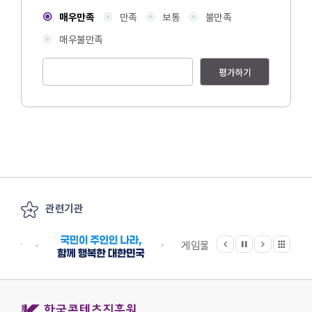
매우만족
만족
보통
불만족
매우불만족
평가하기
관련기관
이전
다음
관련기관 전체보기
정지
지원단
게임물관리위원회
국립
한국콘텐츠진흥원 KOREA CREATIVE CONTENT AGENCY