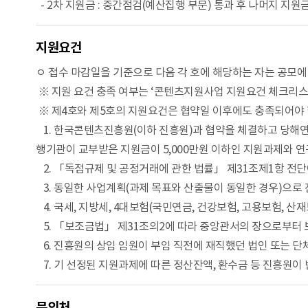
- 2차 지원금 : 중간점검(예산집행 부문) 통과 후 나머지 지원금
지원요건
ㅇ 접수 마감일을 기준으로 다음 각 호에 해당하는 자는 공모에
※ 지원 요건 충족 여부는 ‘콘텐츠지원사업 지원요건 체크리스트
※ 제4호와 제5호의 지원요건은 협약일 이후에도 충족되어야 
1. 한국콘텐츠진흥원(이하 진흥원)과 협약을 체결하고 당해연도
행기관이 교부받은 지원금이 5,000만원 이하인 지원과제와 
2. 「독점규제 및 공정거래에 관한 법률」 제31조제1항 전
3. 동일한 사업계획(과제 목표와 산출물이 동일한 경우)으로
4. 국세, 지방세, 4대보험(국민연금, 건강보험, 고용보험, 산
5. 「보조금법」 제31조의2에 따라 중앙관서의 장으로부터
6. 진흥원의 상임 임원이 부임 직전에 재직했던 법인 또는 단
7. 기 선정된 지원과제에 따른 정산잔액, 환수금 등 진흥원이
문의처