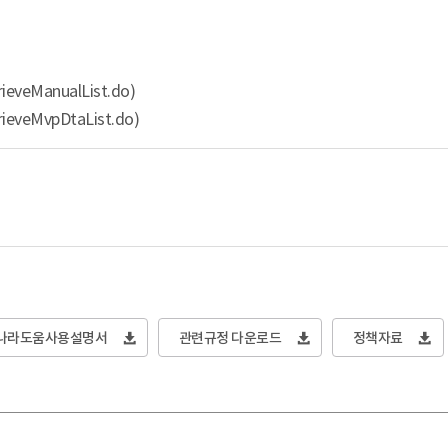
eveManualList.do)
ieveMvpDtaList.do)
나라도움사용설명서
관련규정 다운로드
정책자료