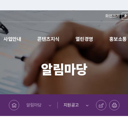
+
화면크기
사업안내
콘텐츠지식
열린경영
홍보소통
알림마당
메인페이지로 바로가기
공유하기
프린트하기
알림마당
지원공고