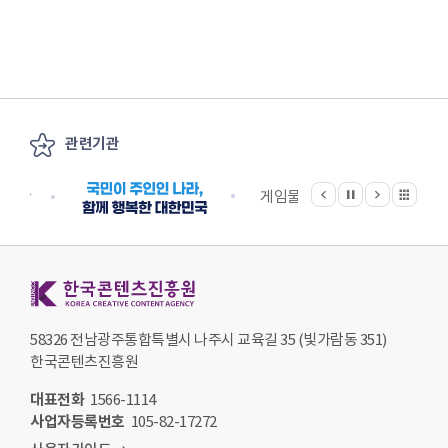
관련기관
이전
다음
관련기관 전체보기
정지
지원단
게임물관리위원회
국립
한국콘텐츠진흥원 KOREA CREATIVE CONTENT AGENCY
58326 전남광주통합특별시 나주시 교육길 35 (빛가람동 351)
한국콘텐츠진흥원
대표전화
1566-1114
사업자등록번호
105-82-17272