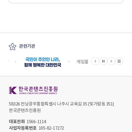
관련기관
이전
다음
관련기관 전체보기
정지
지원단
게임물관리위원회
국립
한국콘텐츠진흥원 KOREA CREATIVE CONTENT AGENCY
58326 전남광주통합특별시 나주시 교육길 35 (빛가람동 351)
한국콘텐츠진흥원
대표전화
1566-1114
사업자등록번호
105-82-17272