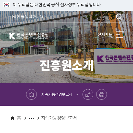
이 누리집은 대한민국 공식 전자정부 누리집입니다.
한국콘텐츠진흥원 KOREA CREATIVE CONTENT AGENCY
전체메뉴
진흥원소개
메인페이지로 바로가기
공유하기
프린트하기
지속가능경영보고서
진흥원소개
ESG경영
홈
지속가능경영보고서