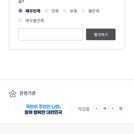
요?
매우만족
만족
보통
불만족
매우불만족
평가하기
관련기관
이전
다음
관련기관 전체보기
정지
지원단
게임물관리위원회
국립
한국콘텐츠진흥원 KOREA CREATIVE CONTENT AGENCY