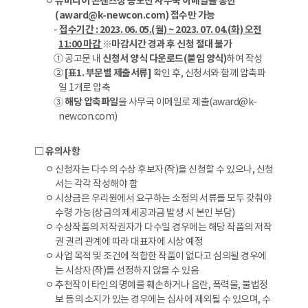
ㅇ
뉴미디어 콘텐츠상 공모전 사무국 이메일을 통한
(award@k-newcon.com) 접수만 가능
-
접수기간 : 2023. 06. 05.(월) ~ 2023. 07. 04.(화) 오전
11:00 마감
※마감시간 경과 후 신청 절대 불가
① 공고문 내
신청서 양식 다운로드(붙임 양식)
하여 작성
②
[표1. 부문별 제출서류]
확인 후, 신청서와 함께 압축파
일 1개로 압축
➂
해당 압축파일
을 사무국 이메일로 제출(award@k-
newcon.com)
□ 유의사항
ㅇ 신청자는 다수의 수상 후보자(작)을 신청할 수 있으나, 신청
서는 각각 작성해야 함
ㅇ 시상금은 우리원에서 요구하는 소정의 서류를 모두 갖춰야
수령 가능(상금의 제세공과금 발생 시 본인 부담)
ㅇ 수상작품의 저작권자가 다수일 경우에는 해당 작품의 저작
권 권리 관계에 따라 대표자에 시상 예정
ㅇ 사업 목적 및 조건에 적합한 작품이 없다고 심의될 경우에
는 시상자(작)를 선정하지 않을 수 있음
ㅇ 추천작이 타인의 명예를 훼손하거나 음란, 폭력물, 불법정
보 등의 소지가 있는 경우에는 심사에 제외될 수 있으며, 수