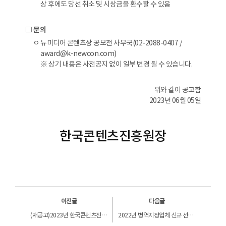
상 후에도 당선 취소 및 시상금을 환수할 수 있음
□ 문의
ㅇ 뉴미디어 콘텐츠상 공모전 사무국(02-2088-0407 /
award@k-newcon.com)
※ 상기 내용은 사전공지 없이 일부 변경 될 수 있습니다.
위와 같이 공고함
2023년 06월 05일
한국콘텐츠진흥원장
이전글
다음글
(재공고)2023년 한국콘텐츠진흥원 직원교육 위탁용역 적합성평가 결과 공지
2022년 병역지정업체 신규 선정 및 2023년도 산업기능요원 인원배정 신청/접수 안내(게임/애니메이션 분야)