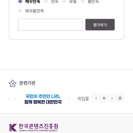
매우만족
만족
보통
불만족
매우불만족
평가하기
관련기관
이전
다음
관련기관 전체보기
정지
지원단
게임물관리위원회
국립
한국콘텐츠진흥원 KOREA CREATIVE CONTENT AGENCY