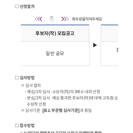
□ 선정절차
선정절차 | 선정절차
후보자(작) 모집공고
1차 
▶
접수자(작
일반 공모
3배
□ 심사방법
ㅇ 심사 절차
- 예심/1차 심사 : 수상자(작)의 3배수 내외 선정
- 본심/2차 심사 : 예심 통과한 후보자(작)에 대해 고득점 순
수상작 선정
ㅇ 심사기준 :
[표2. 부문별 심사기준]
과 동일
□ 접수방법