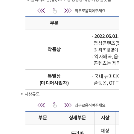
공모개요 | 공모대상 : 방송영상 뉴미디어 관련 제작자,
부문
-
2022.06.01. ~ 2023
영상콘텐츠(웹드라마,
작품상
※ 최초 방영이 전파(지상
- 역사왜곡, 음란, 외
콘텐츠는 제외
특별상
- 국내 뉴미디어 영상
(미디어사업자)
플랫폼, OTT 사업자
ㅇ 시상규모
공모개요 | 시상규모 
부문
상세부문
시상
선정
대상
1
드라마