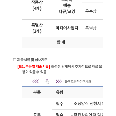
작품상
예능
(4개)
3
우수상
다큐/교양
(부문별
특별상
미디어사업자
특별상
2개
(2개)
합 계
6
□ 제출서류 및 심사기준
[표1. 부문별 제출서류]
※선정 단계에서 추가적으로 자료 요
청이 있을 수 있음
제출서류 및 심사기준 | [표1. 부문별 제
부문
유형
필수
- 소정양식 신청서 1부
공통
필수
- 직접참여인력 및 이해관