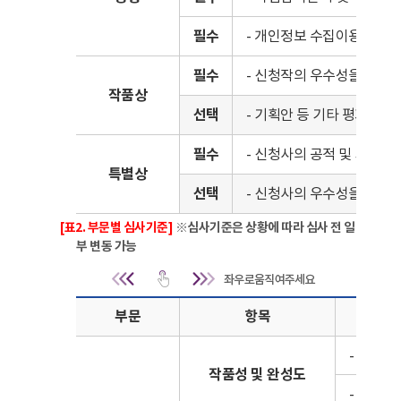
필수
- 개인정보 수집이용제공 
필수
- 신청작의 우수성을 확인할
작품상
선택
- 기획안 등 기타 평가에 
필수
- 신청사의 공적 및 기여도
특별상
선택
- 신청사의 우수성을 확인할
[표2. 부문별 심사기준]
※심사기준은 상황에 따라 심사 전 일
부 변동 가능
제출서류 및 심사기준 | [표2. 부문별 심
부문
항목
- 주제,
작품성 및 완성도
- 연출,