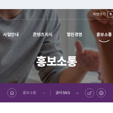
+
화면크기
사업안내
콘텐츠지식
열린경영
홍보소통
홍보소통
메인페이지로 바로가기
공유하기
프린트하기
홍보소통
공식SNS