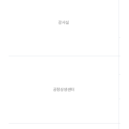
감사실
콘
콘
공정상생센터
신
분