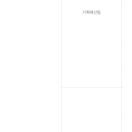
기획예산팀
임