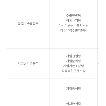
수출전략팀
해외사업팀
콘텐츠수출본부
아시아중동수출지원팀
미주유럽수출지원팀
게임산업팀
게임문화팀
게임신기술본부
게임기반조성팀
AI융복합콘텐츠팀
기업육성팀
인재양성팀