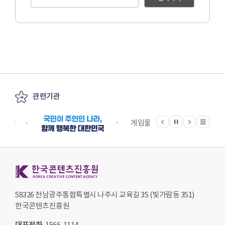
관련기관
이전
다음
관련기관 전체보기
정지
지원단
게임물관리위원회
국립
한국콘텐츠진흥원 KOREA CREATIVE CONTENT AGENCY
58326 전남광주통합특별시 나주시 교육길 35 (빛가람동 351)
한국콘텐츠진흥원
대표전화
1566-1114