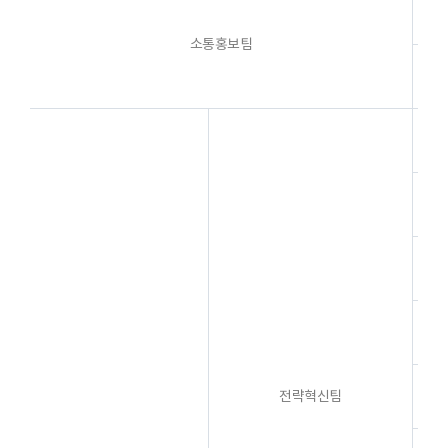
소통홍보팀
중
일
전략혁신팀