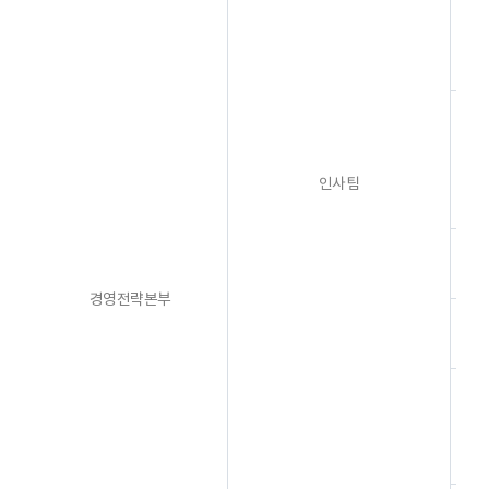
직
직
인사팀
경영전략본부