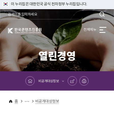
이 누리집은 대한민국 공식 전자정부 누리집입니다.
한국콘텐츠진흥원 KOREA CREATIVE CONTENT AGENCY
전체메뉴
열린경영
메인페이지로 바로가기
공유하기
프린트하기
비공개대상정보
열린경영
정보공개
홈
비공개대상정보