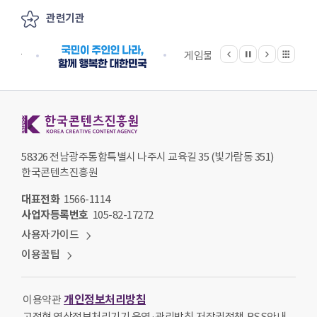
관련기관
이전
다음
관련기관 전체보기
정지
지원단
게임물관리위원회
국립
한국콘텐츠진흥원 KOREA CREATIVE CONTENT AGENCY
58326 전남광주통합특별시 나주시 교육길 35 (빛가람동 351)
한국콘텐츠진흥원
대표전화
1566-1114
사업자등록번호
105-82-17272
사용자가이드
이용꿀팁
개인정보처리방침
이용약관
고정형 영상정보처리기기 운영·관리방침
저작권정책
RSS안내