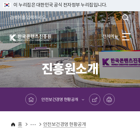
이 누리집은 대한민국 공식 전자정부 누리집입니다.
한국콘텐츠진흥원 KOREA CREATIVE CONTENT AGENCY
전체메뉴
진흥원소개
메인페이지로 바로가기
공유하기
프린트하기
안전보건경영 현황공개
진흥원소개
안전보건경영
홈
안전보건경영 현황공개