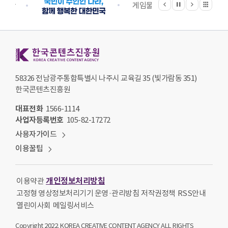
정지
지원단
게임물관리위원회
국립
한국콘텐츠진흥원 KOREA CREATIVE CONTENT AGENCY
58326 전남광주통합특별시 나주시 교육길 35 (빛가람동 351)
한국콘텐츠진흥원
대표전화
1566-1114
사업자등록번호
105-82-17272
사용자가이드
이용꿀팁
개인정보처리방침
이용약관
고정형 영상정보처리기기 운영·관리방침
저작권정책
RSS안내
열린이사회
메일링서비스
Copyright 2022. KOREA CREATIVE CONTENT AGENCY ALL RIGHTS