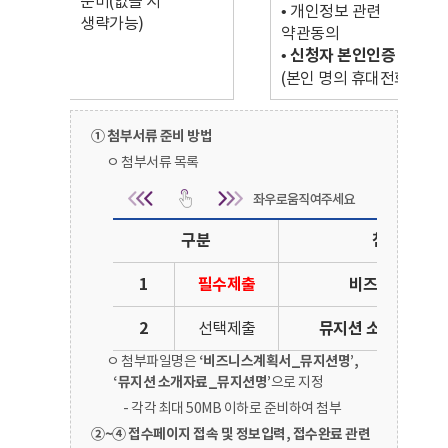
준비(없을 시
• 개인정보 관련
생략가능)
약관동의
•
신청자 본인인증
(본인 명의 휴대전화)
① 첨부서류 준비 방법
ㅇ 첨부서류 목록
첨부서류 준비 방법 | 첨부서
구분
첨부서류
1
필수제출
비즈니스 계획
2
선택제출
뮤지션 소개자료(EP
ㅇ 첨부파일명은
‘비즈니스계획서_뮤지션명’,
‘뮤지션 소개자료_뮤지션명’
으로 지정
- 각각 최대 50MB 이하로 준비하여 첨부
②~④ 접수페이지 접속 및 정보입력, 접수완료 관련