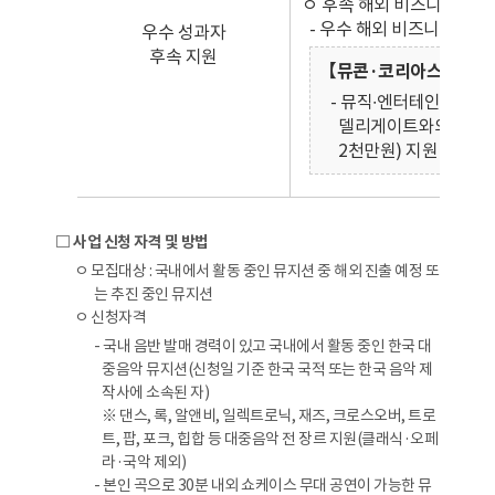
ㅇ 후속 해외 비즈니스 지원
- 우수 해외 비즈니스 발생
우수 성과자
후속 지원
【뮤콘·코리아스포트라이
- 뮤직∙엔터테인먼트페
델리게이트와의 비즈매칭
2천만원) 지원
□ 사업 신청 자격 및 방법
ㅇ 모집대상 : 국내에서 활동 중인 뮤지션 중 해외 진출 예정 또
는 추진 중인 뮤지션
ㅇ 신청자격
- 국내 음반 발매 경력이 있고 국내에서 활동 중인 한국 대
중음악 뮤지션(신청일 기준 한국 국적 또는 한국 음악 제
작사에 소속된 자)
※ 댄스, 록, 알앤비, 일렉트로닉, 재즈, 크로스오버, 트로
트, 팝, 포크, 힙합 등 대중음악 전 장르 지원(클래식·오페
라·국악 제외)
- 본인 곡으로 30분 내외 쇼케이스 무대 공연이 가능한 뮤