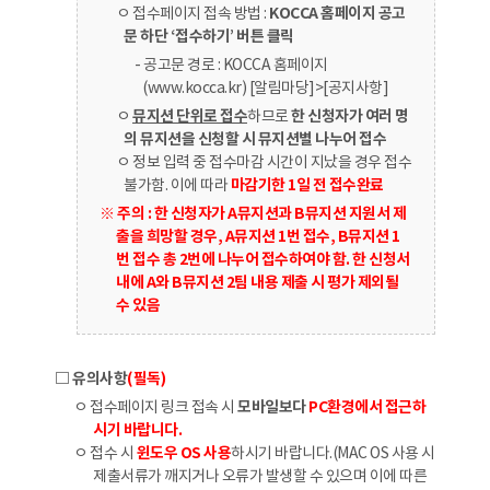
ㅇ 접수페이지 접속 방법 :
KOCCA 홈페이지 공고
문 하단 ‘접수하기’ 버튼 클릭
- 공고문 경로 : KOCCA 홈페이지
(www.kocca.kr) [알림마당]>[공지사항]
ㅇ
뮤지션 단위로 접수
하므로
한 신청자가 여러 명
의 뮤지션을 신청할 시 뮤지션별 나누어 접수
ㅇ 정보 입력 중 접수마감 시간이 지났을 경우 접수
불가함. 이에 따라
마감기한 1일 전 접수완료
※ 주의 : 한 신청자가 A뮤지션과 B뮤지션 지원서 제
출을 희망할 경우, A뮤지션 1번 접수, B뮤지션 1
번 접수 총 2번에 나누어 접수하여야 함. 한 신청서
내에 A와 B뮤지션 2팀 내용 제출 시 평가 제외될
수 있음
□ 유의사항
(필독)
ㅇ 접수페이지 링크 접속 시
모바일보다
PC환경에서 접근하
시기 바랍니다.
ㅇ 접수 시
윈도우 OS 사용
하시기 바랍니다.(MAC OS 사용 시
제출서류가 깨지거나 오류가 발생할 수 있으며 이에 따른