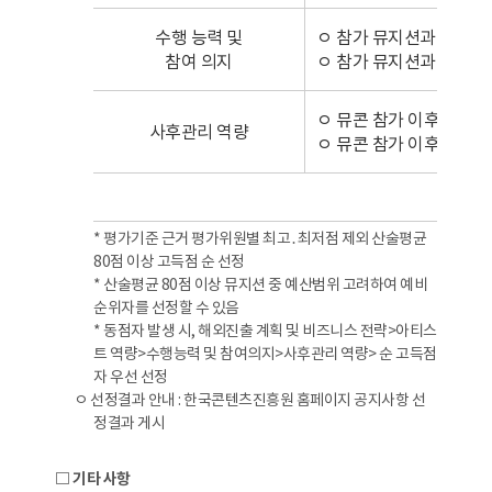
수행 능력 및
ㅇ 참가 뮤지션과 기획사
참여 의지
ㅇ 참가 뮤지션과 기획사
ㅇ 뮤콘 참가 이후 해외 
사후관리 역량
ㅇ 뮤콘 참가 이후 해외 
합 
* 평가기준 근거 평가위원별 최고․최저점 제외 산술평균
80점 이상 고득점 순 선정
* 산술평균 80점 이상 뮤지션 중 예산범위 고려하여 예비
순위자를 선정할 수 있음
* 동점자 발생 시, 해외진출 계획 및 비즈니스 전략>아티스
트 역량>수행능력 및 참여의지>사후관리 역량> 순 고득점
자 우선 선정
ㅇ 선정결과 안내 : 한국콘텐츠진흥원 홈페이지 공지사항 선
정결과 게시
□ 기타 사항