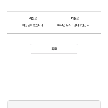
이전글
다음글
이전글이 없습니다.
2024년 뮤직‧엔터테인먼트페어(MU:CON 2024) 비즈니스 참가 기업 모집 공고
목록