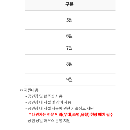
구분
5월
6월
1(일
7월
8월
9월
2(화
ㅇ 지원내용
- 공연장 및 합주실 사용
- 공연장 내 시설 및 장비 사용
- 공연장 내 시설 사용에 관한 기술정보 지원
* 대관자는 전문 인력(무대,조명,음향) 현장 배치 필수
- 공연 당일 하우스 운영 지원