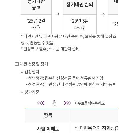
정기대관
대관 승인
정기대관 심의
공고
계약
→
→
‘25년 2월
‘25년 3월
‘25년 3월
~3월
4~5주
* 대관기간 및 지원사항은 대관 승인 후, 협의를 통해 일정 조
정 및 변동될 수 있음
* 원상복구 필수, 소모품 대관자 준비
□ 대관 선정 및 평가
ㅇ 선정절차
- 서면평가: 접수된 신청서를 통해 서류심사 진행
- 선정결과: 대관 승인이 선정된 공연에 한하여 개별 통보
ㅇ 평가기준
대관 선정 및 평가 | 평가기준 |
항목
세
ㅇ 지원목적의 적합성(필요성),
사업 이해도