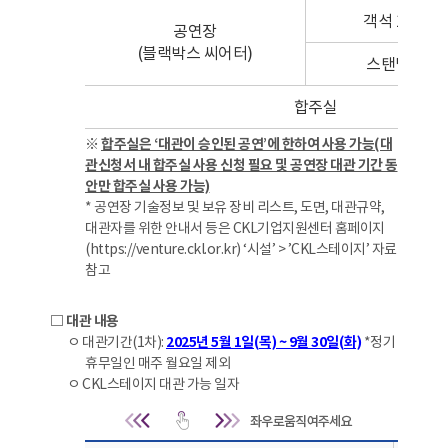
객석 190석(
공연장
(블랙박스 씨어터)
스탠딩 최대 
합주실
※
합주실은 ‘대관이 승인된 공연’에 한하여 사용 가능(대
관신청서 내 합주실 사용 신청 필요 및 공연장 대관 기간 동
안만 합주실 사용 가능)
* 공연장 기술정보 및 보유 장비 리스트, 도면, 대관규약,
대관자를 위한 안내서 등은 CKL기업지원센터 홈페이지
(https://venture.ckl.or.kr) ‘시설’ > ’CKL스테이지’ 자료
참고
□ 대관 내용
ㅇ 대관기간(1차):
2025년 5월 1일(목) ~ 9월 30일(화)
*정기
휴무일인 매주 월요일 제외
ㅇ CKL스테이지 대관 가능 일자
대관 내용 | 구분, 공