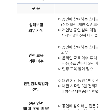
대관자 필수 이행 사항 | 구 
구 분
ㅇ 공연에 참여하는 스태프, 작업
(산재보험, 개인 실손보험과는 
상해보험
ㅇ 개인별 공연 참여 예정 일정에
의무 가입
시작일
3일 전
까지 제출 필수
ㅇ 공연에 참여하는 스태프, 작업자
의무
안전 교육
ㅇ 온라인 교육 이수 후 대관 시
의무 이수
필수(수료일부터 2년 이내의 유
ㅇ 현장 교육 참여 필수
ㅇ 대관 기간 동안 1인 이상의 
안전관리책임자
ㅇ 대관 시작일
3일 전
까지 ‘안전
선임
※ 양식은 대관 승인 이후 별도 송부
전문 인력
ㅇ 공연에 참여하는 전문 인력(무대
(무대,조명,음향)