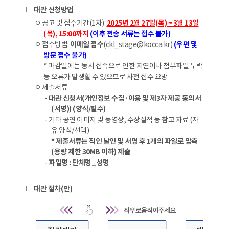
□ 대관 신청방법
ㅇ 공고 및 접수기간(1차):
2025년 2월 27일(목) ~ 3월 13일
(목), 15:00까지
(이후 전송 서류는 접수 불가)
ㅇ 접수방법:
이메일 접수
(ckl_stage@kocca.kr)
(우편 및
방문 접수 불가)
* 마감일에는 동시 접속으로 인한 지연이나 첨부파일 누락
등 오류가 발생할 수 있으므로 사전 접수 요망
ㅇ 제출서류
-
대관 신청서(개인정보 수집·이용 및 제3자 제공 동의서
(서명)) (양식/필수)
- 기타 공연 이미지 및 동영상, 수상실적 등 참고 자료 (자
유 양식/선택)
* 제출서류는 직인 날인 및 서명 후 1개의 파일로 압축
(용량 제한 30MB 이하) 제출
-
파일명 : 단체명_성명
□ 대관 절차(안)
대관 절차(안) | 대