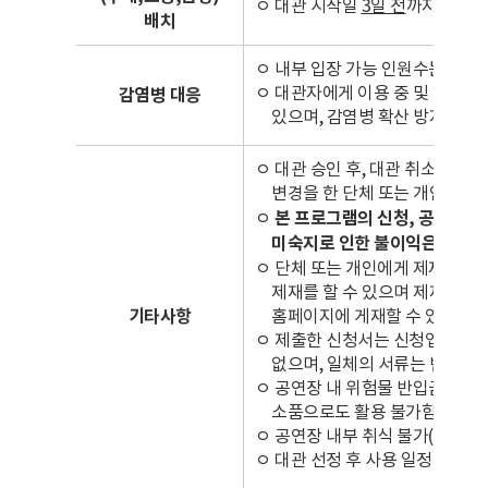
ㅇ 대관 시작일
3일 전
까지 제출.
배치
ㅇ 내부 입장 가능 인원수는 정부
ㅇ 대관자에게 이용 중 및 철수 
감염병 대응
있으며, 감염병 확산 방지를 위
ㅇ 대관 승인 후, 대관 취소 또는
변경을 한 단체 또는 개인
2년간
ㅇ
본 프로그램의 신청, 공연에 있
미숙지로 인한 불이익은 단체 
ㅇ 단체 또는 개인에게 제재 사유 
제재를 할 수 있으며 제재 내용(
기타사항
홈페이지에 게재할 수 있음
ㅇ 제출한 신청서는 신청업체 요청
없으며, 일체의 서류는 반환하
ㅇ 공연장 내 위험물 반입금지(폭죽
소품으로도 활용 불가함)
ㅇ 공연장 내부 취식 불가(분장실 
ㅇ 대관 선정 후 사용 일정은 협의