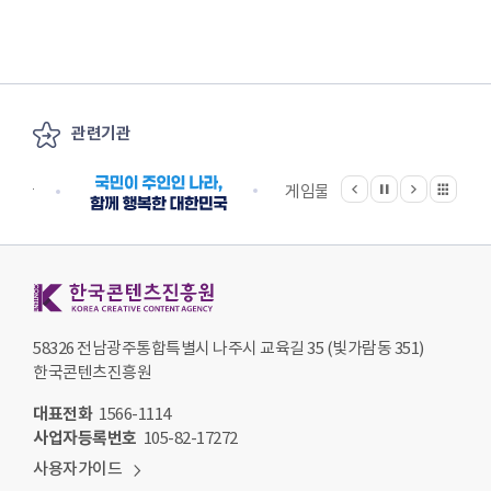
관련기관
이전
다음
관련기관 전체보기
정지
지원단
게임물관리위원회
국립
한국콘텐츠진흥원 KOREA CREATIVE CONTENT AGENCY
58326 전남광주통합특별시 나주시 교육길 35 (빛가람동 351)
한국콘텐츠진흥원
대표전화
1566-1114
사업자등록번호
105-82-17272
사용자가이드