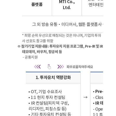
MTI Co.,
플랫폼
엔터테인먼트, 음
Ltd.
서
그 외 방송 유통‧미디어사, 웹툰 플랫폼사 등 도쿄
* 희망 순위 우선으로 매칭되는 것은 아니며, 기업의 투자
사 선호도 참고를 위함
ㅇ 참가기업 지원내용: 투자유치 지원 프로그램, Pre-IR 및 IR
데모데이, 바우처, 항공비 등
- 공통지원
공통지원 | 선
1. 투자유치 역량강화
•
Pre-IR
• OT, 기업 수요조사
• 1:1 현지 투자 컨설팅
→
- Closed I
• IR 컨설팅(피치덱 구성,
•
IR 데모데이
리디자인, 피칭스킬 등)
- Open IR
• 기타 투자유치 컨설팅 등
1:1 투자상담