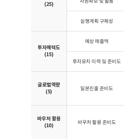
자원확보 및 활용
(25)
• 
• 
실행계획 구체성
• 
• 
예상 매출액
• 
투자매력도
(15)
• 
투자유치 이력 및 준비도
• I
• 
글로벌역량
• 
일본진출 준비도
(5)
• 
성실
• 
바우처 활용
• 
바우처 활용 준비도
(10)
• 
정도