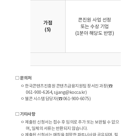
•2
선정
콘진원 사업 선정
가점
또는 수상 기업
•2
(5)
(1분야 해당도 반영)
수상
•2
합계
□ 문의처
ㅇ 한국콘텐츠진흥원 콘텐츠금융지원팀 장서진 과장(☎
061-900-6264, sjjang@kocca.kr)
ㅇ 웰콘 시스템 담당자(☎ 061-900-6075)
□ 기타사항
ㅇ 제출된 신청서는 접수 후 임의로 추가 또는 보완될 수 없으
며, 일체의 서류는 반환되지 않습니다.
ㅇ 제출된 신청서는 매칭을 희망한 파트너사와 공유되며, 필