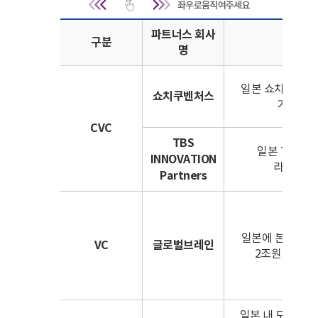
지원내용 | 구분, 파트너스 회사
파트너스 회사
구분
명
일본 쇼치쿠 벤처 
쇼치쿠벤처스
기술, 및
CVC
TBS
일본 TBS의 
INNOVATION
라이프스타
Partners
일본에 본사를 둔 
VC
글로벌브레인
2조원 규모로 
일본 내 모바일 