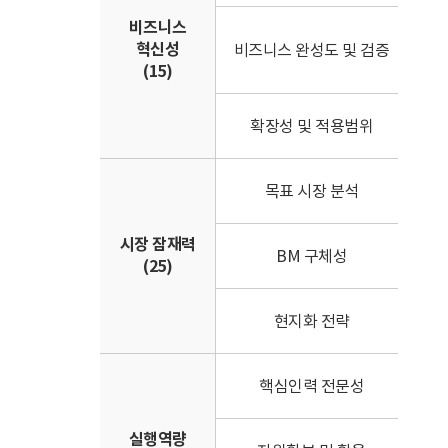
비즈니스
• 
혁신성
비즈니스 완성도 및 검증
상용
(15)
• 
• 
확장성 및 적용범위
• 
• 
목표 시장 분석
• 
시장 잠재력
• 
BM 구체성
(25)
• 
• 
현지화 전략
• 
• 
핵심인력 전문성
• 
실행역량
• 