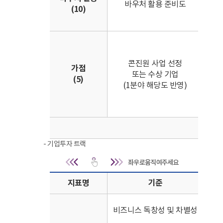
바우처 활용 준비도
(10)
• 
정도
• 2
선정
콘진원 사업 선정
가점
또는 수상 기업
• 
(5)
(1분야 해당도 반영)
수상
• 
합계
- 기업투자 트랙
기업투자 트랙 | 지표명
지표명
기준
• 
비즈니스 독창성 및 차별성
• 