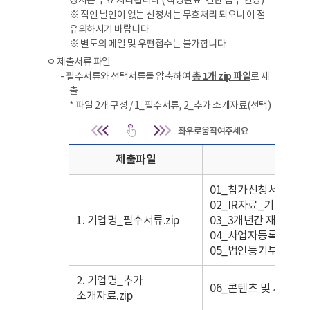
청서는 무효 처리됩니다 (‘작성완료’ 건만 접수 인정)
※ 직인 날인이 없는 신청서는 무효처리 되오니 이 점
유의하시기 바랍니다
※ 별도의 메일 및 우편접수는 불가합니다
ㅇ 제출서류 파일
- 필수서류와 선택서류를 압축하여
총 1개 zip 파일
로 제
출
* 파일 2개 구성 / 1_필수서류, 2_추가 소개자료(선택)
접수개요 | 제출서류 파일 
제출파일
01_참가신청서_기업명.
02_IR자료_기업명.pdf
1. 기업명_필수서류.zip
03_3개년간 재무제표.p
04_사업자등록증.pdf 
05_법인등기부등본.pdf
2. 기업명_추가
06_콘텐츠 및 사업 소
소개자료.zip