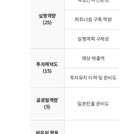
핵심인력 전문성
• 
실행역량
• 
파트너쉽 구축 역량
(25)
• 
• 
실행계획 구체성
• 
• 
예상 매출액
• 
투자매력도
(15)
• 
투자유치 이력 및 준비도
• I
• 
글로벌역량
• 
일본진출 준비도
(5)
• 
성실
• 
바우처 활용
• 