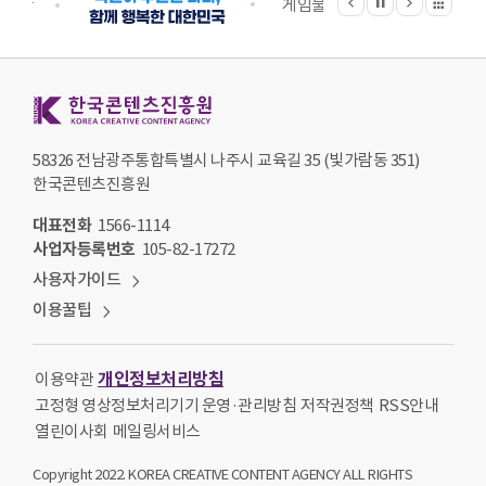
정지
지원단
게임물관리위원회
국립
한국콘텐츠진흥원 KOREA CREATIVE CONTENT AGENCY
58326 전남광주통합특별시 나주시 교육길 35 (빛가람동 351)
한국콘텐츠진흥원
대표전화
1566-1114
사업자등록번호
105-82-17272
사용자가이드
이용꿀팁
개인정보처리방침
이용약관
고정형 영상정보처리기기 운영·관리방침
저작권정책
RSS안내
열린이사회
메일링서비스
Copyright 2022. KOREA CREATIVE CONTENT AGENCY ALL RIGHTS