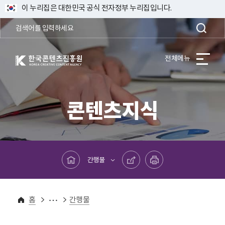
이 누리집은 대한민국 공식 전자정부 누리집입니다.
한국콘텐츠진흥원 KOREA CREATIVE CONTENT AGENCY
전체메뉴
콘텐츠지식
메인페이지로 바로가기
공유하기
프린트하기
간행물
콘텐츠지식
유관기관 지식보고서
홈
간행물