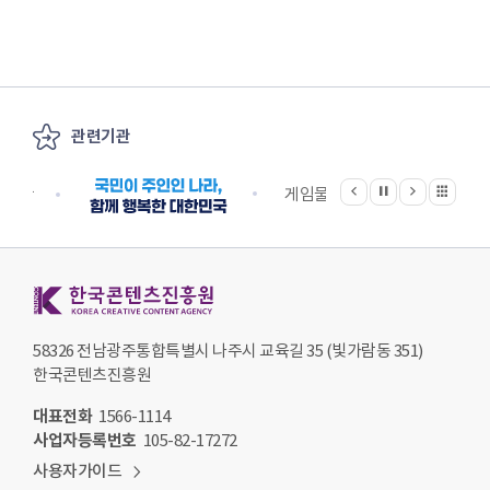
관련기관
이전
다음
관련기관 전체보기
정지
지원단
게임물관리위원회
국립
한국콘텐츠진흥원 KOREA CREATIVE CONTENT AGENCY
58326 전남광주통합특별시 나주시 교육길 35 (빛가람동 351)
한국콘텐츠진흥원
대표전화
1566-1114
사업자등록번호
105-82-17272
사용자가이드