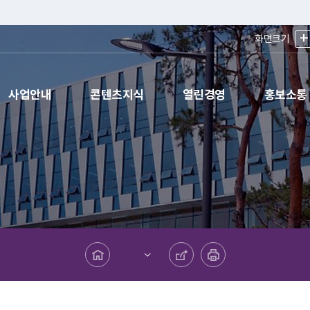
+
화면크기
사업안내
콘텐츠지식
열린경영
홍보소통
메인페이지로 바로가기
공유하기
프린트하기