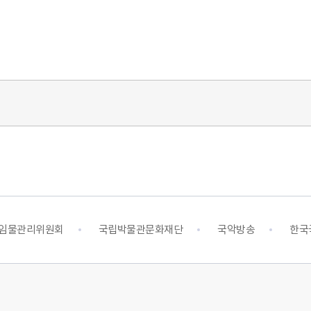
지
임물관리위원회
국립박물관문화재단
국악방송
한국