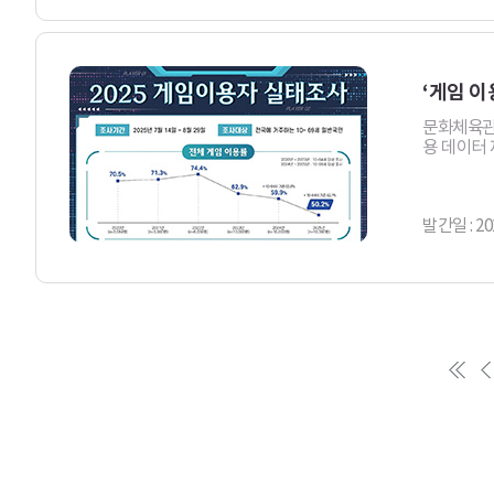
‘게임 이
문화체육관
용 데이터 
발간일 : 20
첫
페
이
지