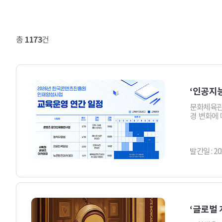
총
1173
건
‘인공지능
문화체육관
경 변화에 
발간일 : 20
‘글로벌 