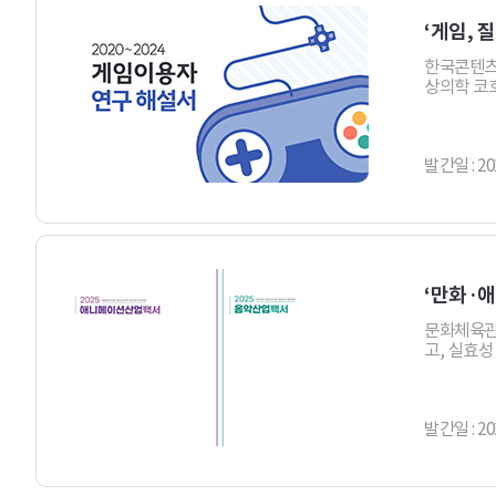
‘게임, 
한국콘텐츠진
상의학 코호
발간일 : 20
‘만화·애
문화체육관
고, 실효
발간일 : 20