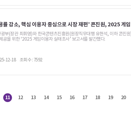
용률 감소, 핵심 이용자 중심으로 시장 재편’ 콘진원, 2025 
광부(장관 최휘영)와 한국콘텐츠진흥원(원장직무대행 유현석, 이하 콘진원)은
제공을 위한 ‘2025 게임이용자 실태조사’ 보고서를 발간했다.
25-12-18
조회수 : 7592
이
11
12
13
14
15
16
17
18
19
20
전
페
이