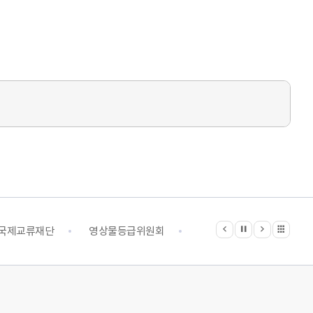
지
이전
다음
관련기관 전체보기
정지
국제교류재단
영상물등급위원회
영화진흥위원회
예