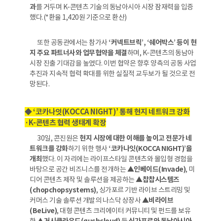
과
를 거두며 K-콘텐츠 기술의 동남아시아 시장 잠재력을 입증
했다.(*환율 1,420원 기준으로 환산)
또한 공동관에서는 참가사
‘커넥트브릭’, ‘쉐어박스’ 등이 현
지 주요 파트너사와 업무협약을 체결
하며, K-콘텐츠의 동남아
시장 진출 기대감을 높였다. 이번 협약은 향후 양측의 공동 사업
추진과 지속적 협력 확대를 위한 실질적 교두보가 될 것으로 전
망된다.
◆ ‘코카나잇(KOCCA NIGHT)’ 통해 현지 네트워크 강화
·K-콘텐츠 협력 생태계 확장
30일, 콘진원은
현지 시장에 대한 이해를 높이고 전문가 네
트워크를 강화
하기 위한 행사
‘코카나잇(KOCCA NIGHT)’을
개최
했다. 이 자리에는 라이프스타일 콘텐츠와 몰입형 경험을
바탕으로 공간 비즈니스를 전개하는
▲인베이드(Invade)
, 미
디어 콘텐츠 제작 및 솔루션을 제공하는
▲찹찹시스템즈
(chopchopsystems)
, 싱가포르 기반 라이브 스트리밍 및
커머스 기술 솔루션 개발의 나스닥 상장사
▲비라이브
(BeLive)
, 대형 콘텐츠 크리에이터 커뮤니티 및 펀드를 보유