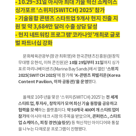
- 10.29~31일 아시아 최대 기술 혁신 쇼케이스
싱가포르 ‘스위치(SWITCH) 2025’ 참가
- 기술융합 콘텐츠 스타트업 9개사 현지 진출 지
원 및 약 3,684만 달러 수출 상담 달성
- 현지 네트워킹 프로그램‘코카나잇’개최로 글로
벌 파트너십 강화
문화체육관광부(장관 최휘영)와 한국콘텐츠진흥원(원장직
무대행 유현석, 이하 콘진원)은
10월 29일부터 31일
까지 싱가
포르 마리나베이샌즈(Marina Bay Sands)에서 열린
‘스위치
2025(SWITCH 2025)’
에 참가해
‘K-콘텐츠 파빌리온(Korea
Content Pavilion, 이하 공동관)’을 운영
했다.
올해로 10주년을 맞은 ‘스위치(SWITCH) 2025’는
전 세계
스타트업, 투자사, 창작자가 모여 최신 기술 동향을 공유하고
협력을 모색
하는 플랫폼이다.
약 50개국 400여 개 스타트업이
참가
해 아시아 테크 시장의 주목을 받았으며,
콘퍼런스, 스타트
업 쇼케이스, 피칭 경연(슬링샷)
등 혁신적인 아이디어와 통찰
을 나누는 다채로운 프로그램이 진행됐다.