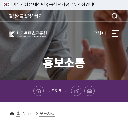
이 누리집은 대한민국 공식 전자정부 누리집입니다.
한국콘텐츠진흥원 KOREA CREATIVE CONTENT AGENCY
전체메뉴
홍보소통
메인페이지로 바로가기
공유하기
프린트하기
보도자료
홍보소통
보도자료
홈
보도자료