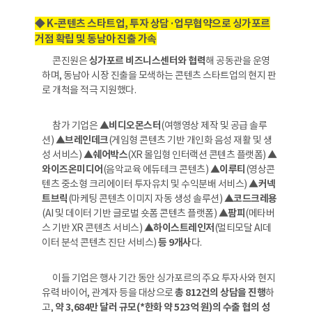
◆ K-콘텐츠 스타트업, 투자 상담·업무협약으로 싱가포르
거점 확립 및 동남아 진출 가속
콘진원은
싱가포르 비즈니스센터와 협력
해 공동관을 운영
하며, 동남아 시장 진출을 모색하는 콘텐츠 스타트업의 현지 판
로 개척을 적극 지원했다.
참가 기업은
▲비디오몬스터
(여행영상 제작 및 공급 솔루
션)
▲브레인데크
(게임형 콘텐츠 기반 개인화 음성 재활 및 생
성 서비스)
▲쉐어박스
(XR 몰입형 인터랙션 콘텐츠 플랫폼)
▲
와이즈온미디어
(음악교육 에듀테크 콘텐츠)
▲이루티
(영상콘
텐츠 중소형 크리에이터 투자유치 및 수익분배 서비스)
▲커넥
트브릭
(마케팅 콘텐츠 이미지 자동 생성 솔루션)
▲코드크레용
(AI 및 데이터 기반 글로벌 숏폼 콘텐츠 플랫폼)
▲팜피
(메타버
스 기반 XR 콘텐츠 서비스)
▲하이스트레인저
(멀티모달 AI데
이터 분석 콘텐츠 진단 서비스)
등 9개사
다.
이들 기업은 행사 기간 동안 싱가포르의 주요 투자사와 현지
유력 바이어, 관계자 등을 대상으로
총 812건의 상담을 진행
하
고,
약 3,684만 달러 규모(*한화 약 523억 원)의 수출 협의 성