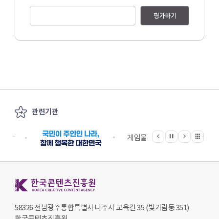
평가하기
관련기관
이전
다음
관련기관 전체보기
정지
지원단
게임물관리위원회
국립
한국콘텐츠진흥원 KOREA CREATIVE CONTENT AGENCY
58326 전남광주통합특별시 나주시 교육길 35 (빛가람동 351)
한국콘텐츠진흥원