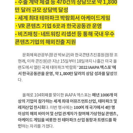
- 수출 계약 체결 등 470건의 상담으로 약 1,800
만 달러 규모 상담액 달성
- 세계 최대 테마파크 박람회서 아케이드게임
·VR 콘텐츠 기업 6곳과 한국공동관 운영
- 비즈매칭·네트워킹 리셉션 등 통해 국내 우수
콘텐츠기업의 해외진출 지원
문화체육관광부(장관 박보균)와 한국콘텐츠진흥원(원장 조
현래, 이하 콘진원)은 지난 15일부터 18일까지 나흘간 미국 올
랜도에서 열린 국제 테마파크 박람회
‘2022 IAAPA 엑스포’에
서 한국공동관을 운영, 약 1,800만 달러의 상담 성과를 달성
했
다.
올해로 104회째를 맞이한 IAAPA 엑스포는
매년 1000개 이
상의 기업이 참가하는 세계 최대 어뮤즈먼트산업, 테마파크 및
레저산업 전시회
다. 이번 행사에는
100여 개 국가에서 4만 명
이상의 해외 바이어 및 산업 관계자가 참여해 가상현실 콘텐츠,
아케이드 게임을 비롯한 전 테마파크 산업 동향과 트렌드를 확
인
하는 자리를 가졌다.