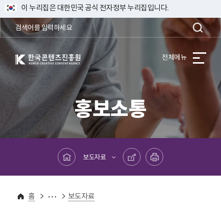
이 누리집은 대한민국 공식 전자정부 누리집입니다.
한국콘텐츠진흥원 KOREA CREATIVE CONTENT AGENCY
전체메뉴
홍보소통
메인페이지로 바로가기
공유하기
프린트하기
보도자료
홍보소통
보도자료
홈
보도자료