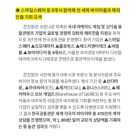
◆ 스마일스퀘어 등 6개사 참여해 전 세계 바이어들과 해외
진출 기회 모색
콘진원은 코로나로 위축된
국내 아케이드 게임 및 신기술 융
합콘텐츠 기업의 글로벌 경쟁력 강화와 해외진출 지원
을 목적
으로 3년 만에 한국공동관을 운영했다. 참여 기업은
▲스마일
스퀘어 ▲도모데이터 ▲홀로웍스 ▲에스지엔터테크 ▲비빔
블 ▲뷰아이디어 등 6개사
로, 이들은 프리로밍 VR부터 디지털
테마파크까지 다채로운 콘텐츠로 참관객의 이목을 끌었다.
콘진원은 사전에 참가사에 시장 트렌드 및 분석자료와 주요
바이어 정보 등의 자료를 제공하였다. 행사 기간 중
▲안다미
로, ▲아이씨이
(ICE),
▲세가
(SEGA),
▲유니스
(UNIS),
▲웨
어하우스 오브 게임즈
(Warehouse of GAMES) 등 주요 바이
어들과 네트워킹 리셉션과 비즈매칭 기회를 마련하는 등 참가
기업이 실질적인 성과를 맺을 수 있도록 다방면으로 지원했다.
그 결과
한국공동관은 세계 각국의 바이어와 총 470건의 계약
상담을 진행했으며, 약 1,800만 달러 규모의 상담액을 기록하
는 등 높은 성과
를 거뒀다.