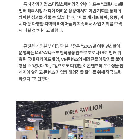
특히
참가기업 스마일스퀘어의 김인수 대표
는
“코로나19로
인해 해외시장 개척이 어려운 상황에서도 이번 기회를 통해 유
의미한 성과를 거둘 수 있었다”
며,
“이를 계기로 북미, 중동, 아
시아 등 다양한 지역의 바이어들과 지속해서 사업 기회를 모색
해 나갈 것”
이라고 말했다.
콘진원 게임본부 이양환 본부장은
“2019년 이후 3년 만에
운영되는 IAAPA 엑스포 한국공동관으로 코로나19로 인해 위
축된 국내 아케이드게임, VR콘텐츠의 해외진출에 활기를 불어
넣을 수 있었다”
며,
“앞으로도 다양한 K-콘텐츠의 우수성을 전
세계에 알리고 콘텐츠 기업의 해외진출 확대를 위해 적극 노력
하겠다”
고 전했다.