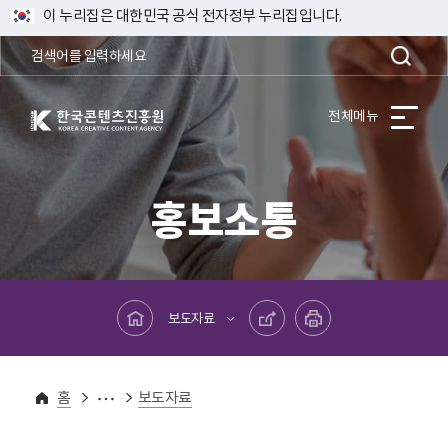
이 누리집은 대한민국 공식 전자정부 누리집입니다.
한국콘텐츠진흥원 KOREA CREATIVE CONTENT AGENCY
전체메뉴
홍보소통
메인페이지로 바로가기
공유하기
프린트하기
보도자료
홍보소통
보도자료
홈
보도자료