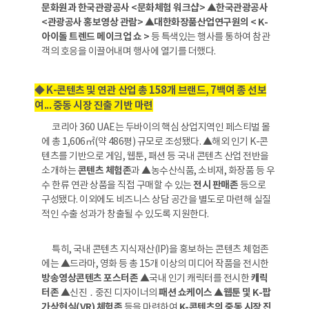
문화원과 한국관광공사 <문화체험 워크샵> ▲한국관광공사
<관광공사 홍보영상 관람> ▲대한화장품산업연구원의 < K-
아이돌 트렌드 메이크업 쇼 >
등 특색있는 행사를 통하여 참관
객의 호응을 이끌어내며 행사에 열기를 더했다.
◆ K-콘텐츠 및 연관 산업 총 158개 브랜드, 7백여 종 선보
여... 중동 시장 진출 기반 마련
코리아 360 UAE는 두바이의 핵심 상업지역인 페스티벌 몰
에 총 1,606㎡(약 486평) 규모로 조성됐다. ▲해외 인기 K-콘
텐츠를 기반으로 게임, 웹툰, 패션 등 국내 콘텐츠 산업 전반을
소개하는
콘텐츠 체험존
과 ▲농수산식품, 소비재, 화장품 등 우
수 한류 연관 상품을 직접 구매할 수 있는
전시 판매존
등으로
구성됐다. 이외에도 비즈니스 상담 공간을 별도로 마련해 실질
적인 수출 성과가 창출될 수 있도록 지원한다.
특히, 국내 콘텐츠 지식재산(IP)을 홍보하는 콘텐츠 체험존
에는 ▲드라마, 영화 등 총 15개 이상의 미디어 작품을 전시한
방송영상콘텐츠 포스터존
▲국내 인기 캐릭터를 전시한
캐릭
터존
▲신진 ․ 중진 디자이너의
패션 쇼케이스 ▲웹툰 및 K-팝
가상현실(VR) 체험존
등을 마련하여
K-콘텐츠의 중동 시장 진