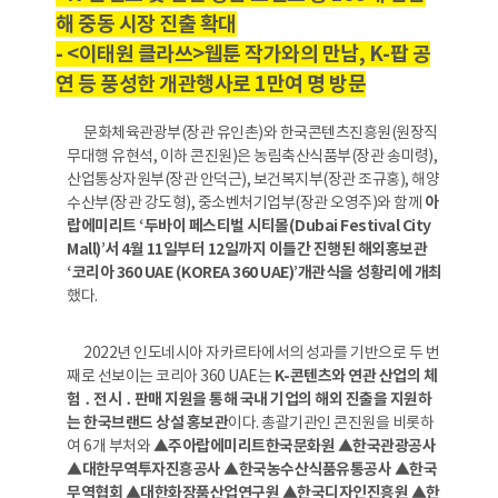
해 중동 시장 진출 확대
- <이태원 클라쓰>웹툰 작가와의 만남, K-팝 공
연 등 풍성한 개관행사로 1만여 명 방문
문화체육관광부(장관 유인촌)와 한국콘텐츠진흥원(원장직
무대행 유현석, 이하 콘진원)은 농림축산식품부(장관 송미령),
산업통상자원부(장관 안덕근), 보건복지부(장관 조규홍), 해양
수산부(장관 강도형), 중소벤처기업부(장관 오영주)와 함께
아
랍에미리트 ‘두바이 페스티벌 시티몰(Dubai Festival City
Mall)’서 4월 11일부터 12일까지 이틀간 진행된 해외홍보관
‘코리아 360 UAE (KOREA 360 UAE)’개관식을 성황리에 개최
했다.
2022년 인도네시아 자카르타에서의 성과를 기반으로 두 번
째로 선보이는 코리아 360 UAE는
K-콘텐츠와 연관 산업의 체
험 ․ 전시 ․ 판매 지원을 통해 국내 기업의 해외 진출을 지원하
는 한국브랜드 상설 홍보관
이다. 총괄기관인 콘진원을 비롯하
여 6개 부처와
▲주아랍에미리트한국문화원 ▲한국관광공사
▲대한무역투자진흥공사 ▲한국농수산식품유통공사 ▲한국
무역협회 ▲대한화장품산업연구원 ▲한국디자인진흥원 ▲한