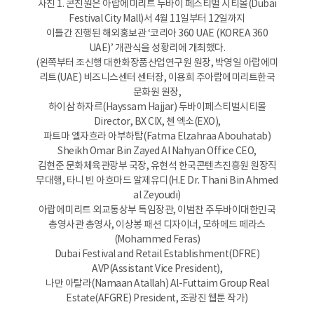
사진 1. 콘진원은 아랍에미리트 두바이 페스티벌 시티몰(Dubai
Festival City Mall)서 4월 11일부터 12일까지
이틀간 진행된 해외홍보관 ‘코리아 360 UAE (KOREA 360
UAE)’ 개관식을 성황리에 개최했다.
(왼쪽부터 조신행 대한화장품산업연구원 원장, 박영일 아랍에미
리트(UAE) 비즈니스센터 센터장, 이용희 주아랍에미리트한국
문화원 원장,
하이삼 하자르(Hayssam Hajjar) 두바이페스티벌시티몰
Director, BX CIX, 첸 엑소(EXO),
파트마 엘자흐라 아부하탑(Fatma Elzahraa Abouhatab)
Sheikh Omar Bin Zayed Al Nahyan Office CEO,
김현준 문화체육관광부 국장, 유현석 한국콘텐츠진흥원 원장직
무대행, 타니 빈 아흐마드 알제유디(H.E Dr. Thani Bin Ahmed
al Zeyoudi)
아랍에미리트 외교통상부 특임장관, 이범찬 주두바이대한민국
총영사관 총영사, 이상봉 패션 디자이너, 모하메드 페라스
(Mohammed Feras)
Dubai Festival and Retail Establishment(DFRE)
AVP(Assistant Vice President),
나만 아탈라(Namaan Atallah) Al-Futtaim Group Real
Estate(AFGRE) President, 조광진 웹툰 작가)