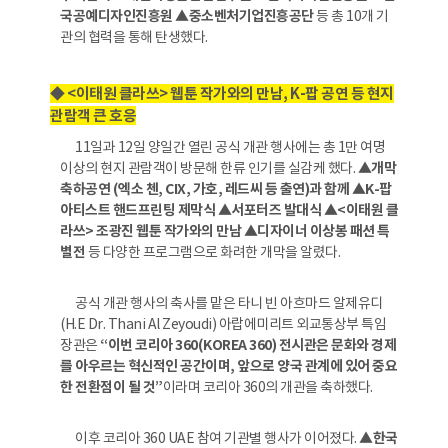
국공예디자인진흥원 ▲중소벤처기업진흥공단
등 총 10개 기
관의 협력을 통해 탄생했다.
◆ <이태원 클라쓰> 웹툰 작가와의 만남, K-팝 공연 등 현지
관람객 큰 호응
11일과 12일 양일간 열린 공식 개관 행사에는 총 1만 여명
이상의 현지 관람객이 방문해 한류 인기를 실감케 했다.
▲개막
축하공연 (엑소 첸, CIX, 가호, 레드씨 등 출연)과 함께 ▲K-팝
아티스트 핸드프린팅 제막식 ▲서포터즈 발대식 ▲<이태원 클
라쓰> 조광진 웹툰 작가와의 만남 ▲디자이너 이상봉 패션 특
별전
등 다양한 프로그램으로 화려한 개막을 알렸다.
공식 개관 행사의 축사를 맡은 타니 빈 아흐마드 알제유디
(H.E Dr. Thani Al Zeyoudi) 아랍에미리트 외교통상부 특임
장관은
“이번 코리아 360(KOREA 360) 전시관은 문화와 경제
를 아우르는 혁신적인 공간이며, 앞으로 양국 관계에 있어 중요
한 전환점이 될 것”
이라며 코리아 360의 개관을 축하했다.
이후 코리아 360 UAE 참여 기관별 행사가 이어졌다.
▲한국