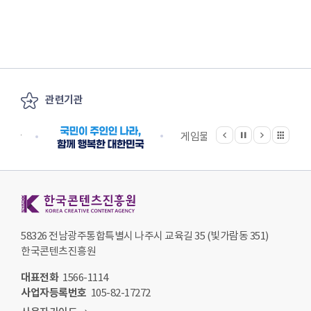
관련기관
이전
다음
관련기관 전체보기
정지
지원단
게임물관리위원회
국립
한국콘텐츠진흥원 KOREA CREATIVE CONTENT AGENCY
58326 전남광주통합특별시 나주시 교육길 35 (빛가람동 351)
한국콘텐츠진흥원
대표전화
1566-1114
사업자등록번호
105-82-17272